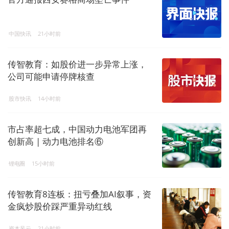
中国快讯
21小时前
传智教育：如股价进一步异常上涨，
公司可能申请停牌核查
股市快讯
14小时前
市占率超七成，中国动力电池军团再
创新高 | 动力电池排名⑥
锂电圈
15小时前
传智教育8连板：扭亏叠加AI叙事，资
金疯炒股价踩严重异动红线
资本风云
21小时前