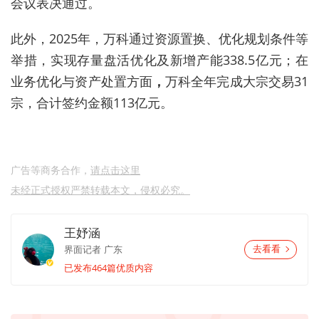
会议表决通过。
此外，2025年，万科通过
资源置换、优化规划条件等
举措
，
实现存量盘活优化及新增产能338.5亿元
；
在
业务优化与资产处置方面
，
万科
全年完成大宗交易31
宗
，
合计签约金额113亿元
。
广告等商务合作，
请点击这里
未经正式授权严禁转载本文，侵权必究。
王妤涵
界面记者
广东
去看看
已发布464篇优质内容