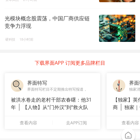
光模块概念股震荡，中国厂商供应链
竞争力浮现
硬科技
18小时前
下载界面APP 订阅更多品牌栏目
界面特写
界面
界面特写栏目不定期推出特写报道，
独家
被洪水卷走的老村干部农春曙：他31
【独家】英
年
【人物】从“门外汉”到“救火队
商
独家｜
长”：
测
查看内容
去APP订阅
查看内容