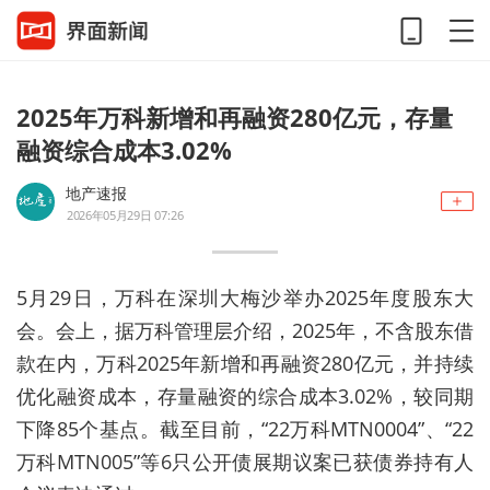
2025年万科新增和再融资280亿元，存量
融资综合成本3.02%
地产速报
2026年05月29日 07:26
5月29日
，
万科
在深圳大梅沙举办
2025年度股东大
会
。
会上，据万科管理层介绍，
2025年，
不含股东借
款在内，万科2
025
年新增和再融资
280
亿元，并持续
优化融资成本，存量融资的综合成本
3.02%
，较同期
下降
85
个基点。截至目前，“2
2
万科M
TN0004
”、
“22
万科
MTN005”
等6只公开债展期议案已获债券持有人