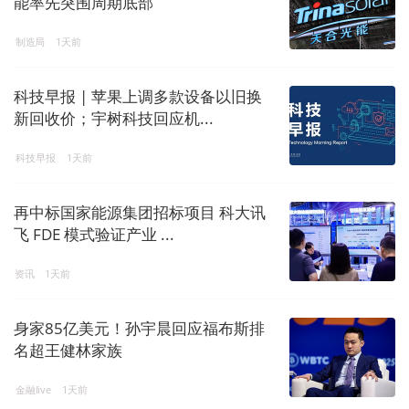
能率先突围周期底部
制造局
1天前
科技早报 | 苹果上调多款设备以旧换
新回收价；宇树科技回应机...
科技早报
1天前
再中标国家能源集团招标项目 科大讯
飞 FDE 模式验证产业 ...
资讯
1天前
身家85亿美元！孙宇晨回应福布斯排
名超王健林家族
金融live
1天前