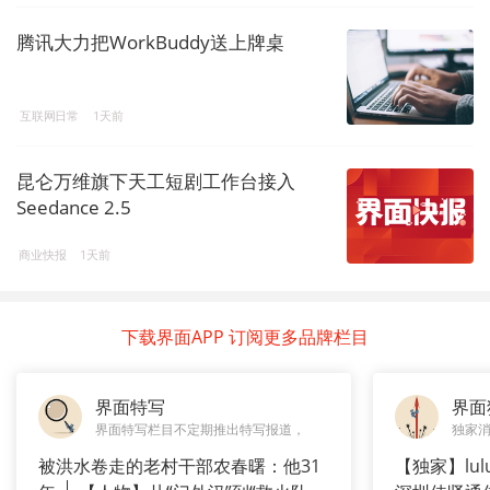
腾讯大力把WorkBuddy送上牌桌
互联网日常
1天前
昆仑万维旗下天工短剧工作台接入
Seedance 2.5
商业快报
1天前
下载界面APP 订阅更多品牌栏目
界面特写
界面
界面特写栏目不定期推出特写报道，
独家
被洪水卷走的老村干部农春曙：他31
【独家】lul