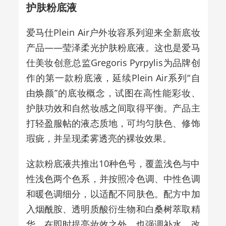
护肤粉底液
爱马仕Plein Air户外妆容系列迎来全新底妆
产品——莹泽柔光护肤粉底液。这也是爱马
仕美妆创意总监Gregoris Pyrpylis为品牌创
作的第一款粉底液，延续Plein Air系列“自
由焕颜”的底妆概念，试图在高性能彩妆、
护肤功效和自然妆感之间取得平衡。产品主
打轻盈服帖的液态质地，可均匀肤色、修饰
瑕疵，并呈现柔雾透亮的裸妆效果。
这款粉底液共推出10种色号，覆盖浅色与中
性浅色两个色系，并按照冷色调、中性色调
和暖色调细分，以适配不同肤色。配方中加
入烟酰胺、透明质酸衍生物和白桑树萃取精
华，在即时提亮妆效之外，也强调补水、改