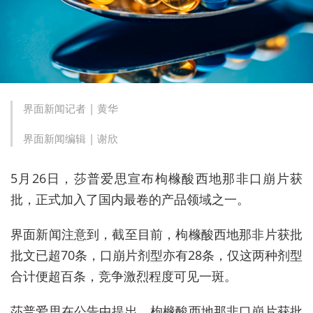
界面新闻记者 |
黄华
界面新闻编辑 |
谢欣
5月26日，莎普爱思宣布枸橼酸西地那非口崩片获
批，正式加入了国内最卷的产品领域之一。
界面新闻注意到，截至目前，枸橼酸西地那非片获批
批文已超70条，口崩片剂型亦有28条，仅这两种剂型
合计便超百条，竞争激烈程度可见一斑。
莎普爱思在公告中提出，枸橼酸西地那非口崩片获批