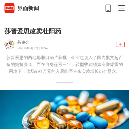
莎普爱思改卖壮阳药
药事会
2026年05月27日 10:47
莎普爱思的西地那非口崩片获批，企业也切入了国内批文超百
条的拥挤赛道。而在自身连亏三年、转型收购频繁商誉爆雷的
困境下，这场991万元的入局能否带来实质增长仍存悬念。