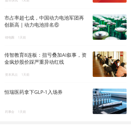
股市快讯
1天前
市占率超七成，中国动力电池军团再
创新高 | 动力电池排名⑥
锂电圈
1天前
传智教育8连板：扭亏叠加AI叙事，资
金疯炒股价踩严重异动红线
资本风云
1天前
恒瑞医药拿下GLP-1入场券
药事会
1天前