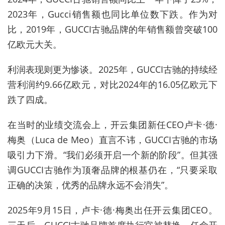
2023
年，
Gucci
销售额也同比单位数下跌。作为对
比，
2019
年，
GUCCI
古驰品牌的年销售额曾突破
100
亿欧元大关。
利润表现则更为惨谈。
2025
年，
GUCCI
古驰的持续经
营利润约
9.66
亿欧元，对比
2024
年的
16.05
亿欧元下
跌了四成。
在当时的业绩交流会上，开云集团新任
CEO
卢卡
·
德
·
梅奥（
Luca de Meo
）
直言不讳，GUCCI
古驰的市场
吸引力下滑。
“
我们必须开启一个新的阶段
”
。但其强
调
GUCCI
古驰作为顶奢品牌的根基仍在，
“
只要采取
正确的决策，优秀的品牌永远不会消失
”
。
2025
年
9
月
15
日，卢卡
·
德
·
梅奥出任开云集团
CEO
。