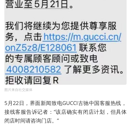
图片来自社交媒体
5
月
22
日，界面新闻致电
GUCCI
古驰中国客服热线，
接线客服告诉记者：
“
该店确实有闭店计划，但具体
闭店时间请咨询门店。
”