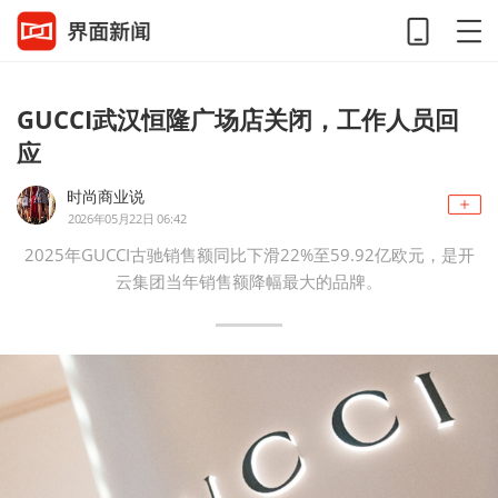
GUCCI武汉恒隆广场店关闭，工作人员回
应
时尚商业说
2026年05月22日 06:42
2025年GUCCI古驰销售额同比下滑22%至59.92亿欧元，是开
云集团当年销售额降幅最大的品牌。