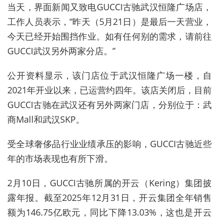
当天，界面新闻又致电
GUCCI
古驰武汉恒隆广场店，
工作人员表示，
“
昨天（
5
月
21
日）是最后一天营业，
今天已经开始围挡作业。如有任何别的需求，请前往
GUCCI
武汉另外两家分店。
”
公开资料显示，该门店位于武汉恒隆广场一楼，自
2021
年开业以来，已运营约四年。该店关闭后，目前
GUCCI
古驰在武汉还有另外两家门店，分别位于：武
商
Mall
和武汉
SKP
。
受全球奢侈品行业业绩承压的影响，GUCCI
古驰近些
年的市场表现也有所下滑。
2
月
10
日，
GUCCI
古驰所属的开云（
Kering
）集团披
露年报。截至
2025
年
12
月
31
日，开云集团全年销售
额为
146.75
亿欧元，同比下降
13.03%
，这也是开云