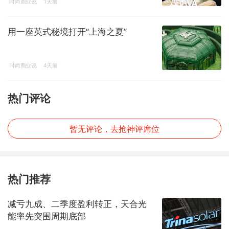
时尚商业说
1天前
用一座英式秘境打开“上海之夏”
时尚商业说
4天前
热门评论
暂无评论，去抢神评席位
热门推荐
减亏九成、二季度盈利转正，天合光
能率先突围周期底部