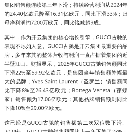
集团销售额连续第三年下滑；持续经营利润从
2024
年
的
24.40
亿欧元降至
16.31
亿欧元，同比下滑
33%
；归
母净利润约
7200
万欧元，同比锐减超
9
成。
其中，作为开云集团的核心增长引擎，
GUCCI
古驰的
表现不尽如人意。
GUCCI
古驰是开云集团最重要的品
牌，多年来其的整体营收与利润一直占据着集团的近
半壁江山。财报显示，
2025
年
GUCCI
古驰销售额同比
下滑
22%
至
59.92
亿欧元，是集团当年销售额降幅最
大的品牌；
Yves Saint Laurent
（圣罗兰）销售额同
比下降
8%
至
26.43
亿欧元；
Bottega Veneta
（葆蝶
家）销售额为
17.06
亿欧元；其他品牌销售额则同比
下降
10%
至
29.00
亿欧元。
这已经是
GUCCI
古驰的销售额第二次双位数下滑。
2024
年，
GUCCI
古驰销售额同比上一年下降了
23%
；