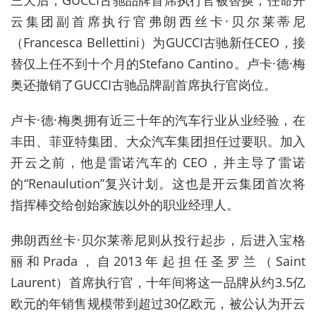
三天后，
GUCCI
古驰品牌首席执行官被替换，任命开
云集团副首席执行官弗朗西丝卡
·
贝尔莱蒂尼
（
Francesca Bellettini
）为
GUCCI
古驰新任
CEO
，接
替仅上任不到十个月的
Stefano Cantino
。卢卡
·
德
·
梅
奥还撤销了
GUCCI
古驰品牌副首席执行官岗位。
卢卡
·
德
·
梅奥拥有近三十年的汽车行业从业经验，在
丰田、菲亚特集团、大众汽车集团担任过要职。加入
开云之前，他是雷诺汽车的
CEO
，并主导了雷诺
的
“Renaulution”
复兴计划。这也是开云集团首次将
指挥棒交给创始家族以外的职业经理人。
弗朗西丝卡
·
贝尔莱蒂尼则从投行起步，后进入宝格
丽和
Prada
，自
2013
年起担任圣罗兰（
Saint
Laurent
）首席执行官，十年间将这一品牌从约
3.5
亿
欧元的年销售规模带到超过
30
亿欧元，被公认为开云