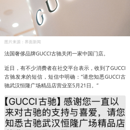
图片来源：界面新闻
法国奢侈品牌
GUCCI
古驰关闭一家中国门店。
近日，有不少消费者在社交平台表示，收到了
GUCCI
古驰发来的短信，短信中明确：
“
请您知悉
GUCCI
古
驰武汉恒隆广场精品店营业至
5
月
21
日。
”