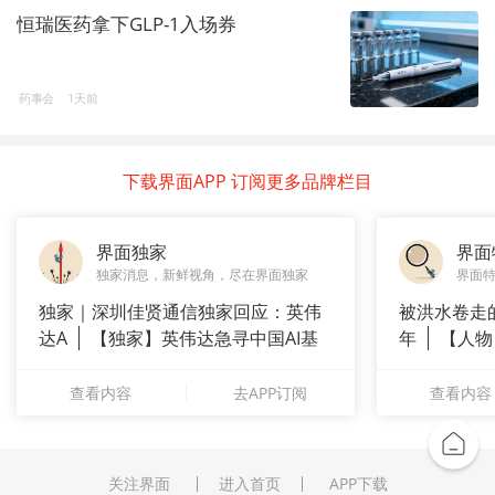
恒瑞医药拿下GLP-1入场券
药事会
1天前
下载界面APP 订阅更多品牌栏目
界面独家
界面
独家消息，新鲜视角，尽在界面独家
界面
独家｜深圳佳贤通信独家回应：英伟
被洪水卷走
达A
【独家】英伟达急寻中国AI基
年
【人物
站供应商
长”：
查看内容
去APP订阅
查看内容
关注界面
进入首页
APP下载