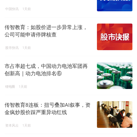
中国快讯
1天前
传智教育：如股价进一步异常上涨，
公司可能申请停牌核查
股市快讯
1天前
市占率超七成，中国动力电池军团再
创新高 | 动力电池排名⑥
锂电圈
1天前
传智教育8连板：扭亏叠加AI叙事，资
金疯炒股价踩严重异动红线
资本风云
1天前