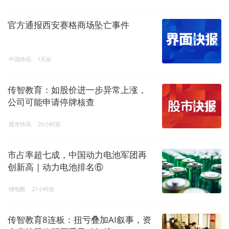
官方通报西安赛格商场坠亡事件
中国快讯
1天前
传智教育：如股价进一步异常上涨，
公司可能申请停牌核查
股市快讯
20小时前
市占率超七成，中国动力电池军团再
创新高 | 动力电池排名⑥
锂电圈
21小时前
传智教育8连板：扭亏叠加AI叙事，资