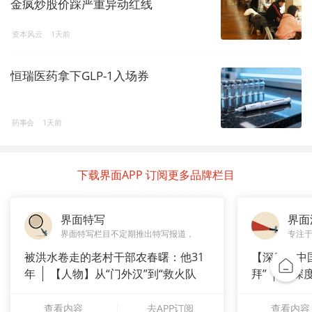
金疯炒股价踩严重异动红线
资本风云
1天前
恒瑞医药拿下GLP-1入场券
药事会
1天前
下载界面APP 订阅更多品牌栏目
界面特写
界面
界面特写栏目不定期推出特写报道，
专注
被洪水卷走的老村干部农春曙：他31
【深度】中
年
【人物】从“门外汉”到“救火队
拜”
【深
长”：
上风电何
查看内容
去APP订阅
查看内容