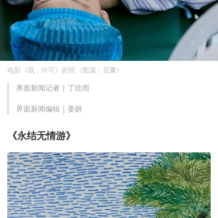
电影《我，许可》剧照（图源：豆瓣）
界面新闻记者 |
丁欣雨
界面新闻编辑 |
姜妍
《永结无情游》