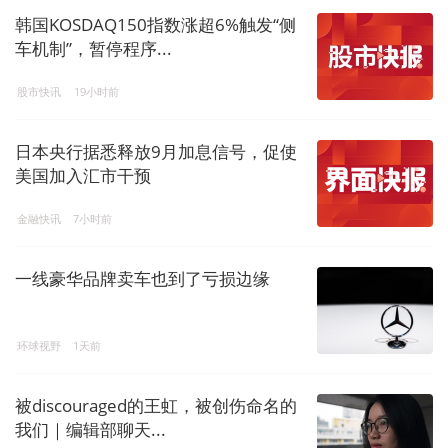
韩国KOSDAQ150指数涨超6%触发“侧
车机制”，暂停程序...
股市快讯
19小时前
日本央行据悉释放9月加息信号，促使
美国加入汇市干预
金融快讯
7小时前
一线豪华品牌卖车也到了亏损边缘
环球视野
1天前
被discouraged的王虹，被创伤命名的
我们｜编辑部聊天...