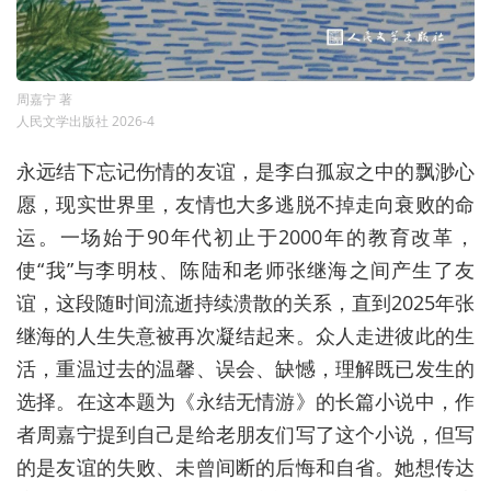
周嘉宁 著
人民文学出版社 2026-4
永远结下忘记伤情的友谊，是李白孤寂之中的飘渺心
愿，现实世界里，友情也大多逃脱不掉走向衰败的命
运。一场始于90年代初止于2000年的教育改革，
使“我”与李明枝、陈陆和老师张继海之间产生了友
谊，这段随时间流逝持续溃散的关系，直到2025年张
继海的人生失意被再次凝结起来。众人走进彼此的生
活，重温过去的温馨、误会、缺憾，理解既已发生的
选择。在这本题为《永结无情游》的长篇小说中，作
者周嘉宁提到自己是给老朋友们写了这个小说，但写
的是友谊的失败、未曾间断的后悔和自省。她想传达