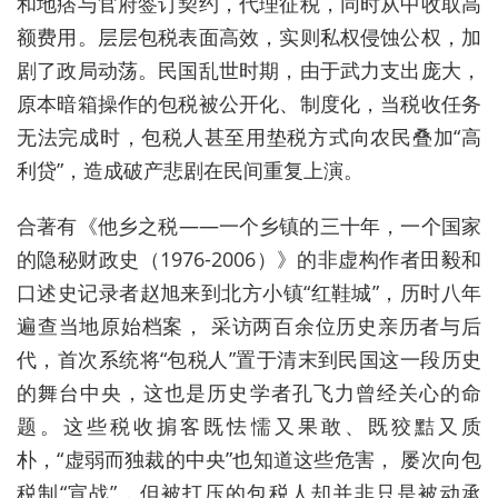
和地痞与官府签订契约，代理征税，同时从中收取高
额费用。层层包税表面高效，实则私权侵蚀公权，加
剧了政局动荡。民国乱世时期，由于武力支出庞大，
原本暗箱操作的包税被公开化、制度化，当税收任务
无法完成时，包税人甚至用垫税方式向农民叠加“高
利贷”，造成破产悲剧在民间重复上演。
合著有《他乡之税——一个乡镇的三十年，一个国家
的隐秘财政史（1976-2006）》的非虚构作者田毅和
口述史记录者赵旭来到北方小镇“红鞋城”，历时八年
遍查当地原始档案， 采访两百余位历史亲历者与后
代，首次系统将“包税人”置于清末到民国这一段历史
的舞台中央，这也是历史学者孔飞力曾经关心的命
题。这些税收掮客既怯懦又果敢、既狡黠又质
朴，“虚弱而独裁的中央”也知道这些危害， 屡次向包
税制“宣战”，但被打压的包税人却并非只是被动承