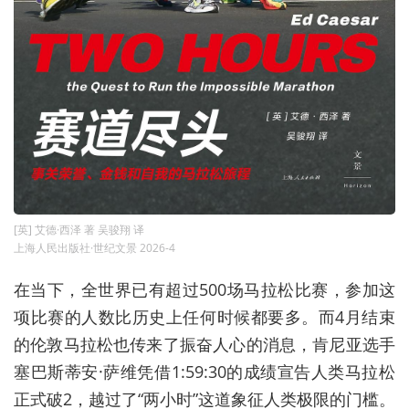
[英] 艾德·西泽 著 吴骏翔 译
上海人民出版社·世纪文景 2026-4
在当下，全世界已有超过500场马拉松比赛，参加这
项比赛的人数比历史上任何时候都要多。而4月结束
的伦敦马拉松也传来了振奋人心的消息，肯尼亚选手
塞巴斯蒂安·萨维凭借1:59:30的成绩宣告人类马拉松
正式破2，越过了“两小时”这道象征人类极限的门槛。