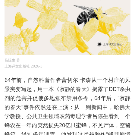
吕陈生 著
上海译文出版社 2026-3
64年前，自然科普作者蕾切尔·卡森从一个村庄的风
景突变写起，用一本《寂静的春天》揭露了DDT杀虫
剂的危害并促使多地颁布禁用条令，64年后，“寂静
的春天”事件依然还在上演：从一则新闻中，哈佛大
学教授、公共卫生领域农药毒理学者吕陈生看到一个
蜂农在一年内突然损失20亿只蜜蜂，不见尸体，空留
蜂箱。经过多年调查，他发现这类被称作“蜂群崩溃