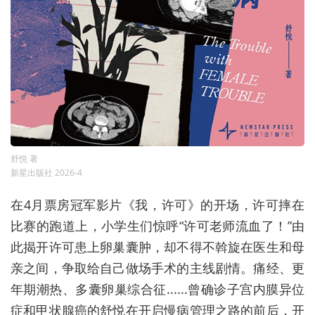
舒悦 著
新星出版社 2026-4
在4月票房冠军影片《我，许可》的开场，许可摔在
比赛的跑道上，小学生们惊呼“许可老师流血了！”由
此揭开许可患上卵巢囊肿，却不得不斡旋在医生和母
亲之间，争取给自己做场手术的主线剧情。痛经、更
年期潮热、多囊卵巢综合征......曾确诊子宫内膜异位
症和甲状腺癌的舒悦在开启慢病管理之路的前后，开