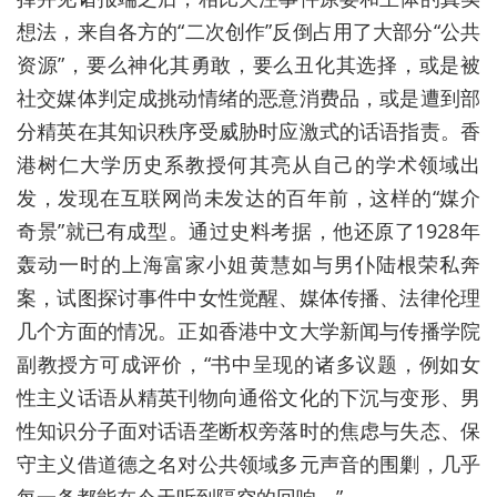
想法，来自各方的“二次创作”反倒占用了大部分“公共
资源”，要么神化其勇敢，要么丑化其选择，或是被
社交媒体判定成挑动情绪的恶意消费品，或是遭到部
分精英在其知识秩序受威胁时应激式的话语指责。香
港树仁大学历史系教授何其亮从自己的学术领域出
发，发现在互联网尚未发达的百年前，这样的“媒介
奇景”就已有成型。通过史料考据，他还原了1928年
轰动一时的上海富家小姐黄慧如与男仆陆根荣私奔
案，试图探讨事件中女性觉醒、媒体传播、法律伦理
几个方面的情况。正如香港中文大学新闻与传播学院
副教授方可成评价，“书中呈现的诸多议题，例如女
性主义话语从精英刊物向通俗文化的下沉与变形、男
性知识分子面对话语垄断权旁落时的焦虑与失态、保
守主义借道德之名对公共领域多元声音的围剿，几乎
每一条都能在今天听到隔空的回响。”