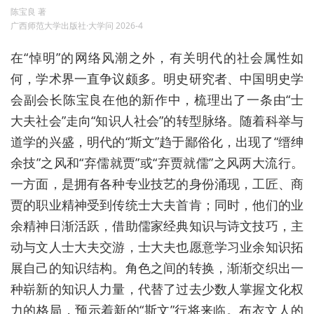
陈宝良 著
广西师范大学出版社·大学问 2026-4
在“悼明”的网络风潮之外，有关明代的社会属性如
何，学术界一直争议颇多。明史研究者、中国明史学
会副会长陈宝良在他的新作中，梳理出了一条由“士
大夫社会”走向“知识人社会”的转型脉络。随着科举与
道学的兴盛，明代的“斯文”趋于鄙俗化，出现了“缙绅
余技”之风和“弃儒就贾”或“弃贾就儒”之风两大流行。
一方面，是拥有各种专业技艺的身份涌现，工匠、商
贾的职业精神受到传统士大夫首肯；同时，他们的业
余精神日渐活跃，借助儒家经典知识与诗文技巧，主
动与文人士大夫交游，士大夫也愿意学习业余知识拓
展自己的知识结构。角色之间的转换，渐渐交织出一
种崭新的知识人力量，代替了过去少数人掌握文化权
力的格局，预示着新的“斯文”行将来临。布衣文人的