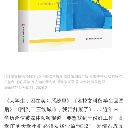
[英] 尼古拉·英格拉姆 安-玛丽·巴斯梅克 杰西·亚伯拉罕斯 劳拉·本特利 哈丽特·布
拉德利 托尼·霍尔 万达·帕帕菲利波 理查德·沃勒 著 谭亲毅 滕露艳 译
华东师范大学出版社 2026-2
《大学生，困在实习系统里》《名校文科留学生回国
后》《回到二三线城市，我活舒展了》......近年来，
学历贬值被媒体频频报道，要想找到一份好工作，高
学历的大学生们必须从毕业前“抓起”，卷绩点卷实