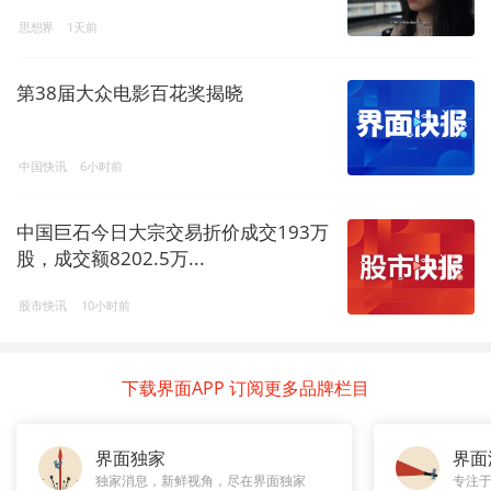
思想界
1天前
第38届大众电影百花奖揭晓
中国快讯
6小时前
中国巨石今日大宗交易折价成交193万
股，成交额8202.5万...
股市快讯
10小时前
下载界面APP 订阅更多品牌栏目
界面独家
界面
独家消息，新鲜视角，尽在界面独家
专注