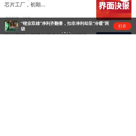
芯片工厂，初期...
商业快报
1天前
“锂业双雄”净利齐翻番，扣非净利却呈“冷暖”两
打开
级
科技早报 | 苹果上调多款设备以旧换
新回收价；宇树科技回应机...
科技早报
13小时前
身家85亿美元！孙宇晨回应福布斯排
名超王健林家族
金融live
23小时前
刚果（金）资源政策收紧，中资矿企
影响几何？
矿产
1天前