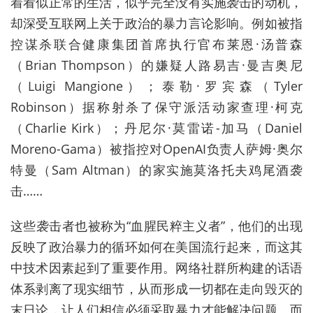
着看似正常的生活，似乎完全没有实施袭击的动机，
却深受互联网上关于政治的暴力言论影响。例如被指
控谋杀联合健康集团首席执行官布莱恩·汤普森
（Brian Thompson）的嫌疑人路易吉·曼吉奥尼
（Luigi Mangione）；泰勒·罗宾森（Tyler
Robinson）据称射杀了保守派活动家查理·柯克
（Charlie Kirk）；丹尼尔·莫雷诺-加马（Daniel
Moreno-Gama）被指控对OpenAI负责人萨姆·奥尔
特曼（Sam Altman）的家实施莫洛托夫鸡尾酒袭
击……
这些袭击者也被称为“血腥民粹主义者”，他们的出现
反映了政治暴力的循环如何在美国流行起来，而这其
中技术因素起到了重要作用。网络社群所构建的话语
体系剥离了现实细节，从而形成一切都在走向毁灭的
末日论，让人们相信必须采取暴力才能解决问题。而