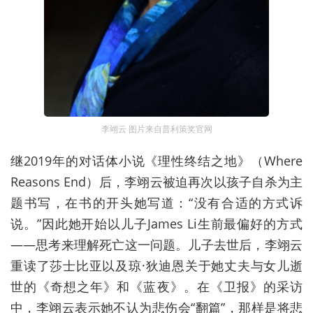
李翊云 图片来自普利策奖官网
继2019年的对话体小说《理性终结之地》（Where
Reasons End）后，李翊云被迫再次以孩子自杀为主
题书写，在书的开头她写道：“没有合适的方式诉
说。”因此她开始以儿子James Li生前最偏好的方式
——思考来理解死亡这一问题。儿子去世后，李翊云
重读了莎士比亚以及琼·狄迪恩关于她丈夫与女儿逝
世的《奇想之年》和《蓝夜》。在《卫报》的采访
中，李翊云表示她不认为悲伤会“翻篇”，那样是将悲