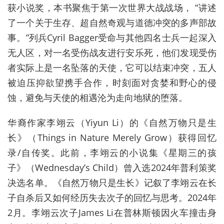
获小说奖，本书聚焦于第一次世界大战战场， “讲述
了一个关于生存、超自然奇观与道德冲突的多声部故
事。”列兵Cyril Bagger受命与其他四名士兵一起深入
无人区，对一名受伤战友进行安乐死，他们发现受伤
者实际上是一名坠落的天使，它可以结束冲突，五人
被迫压抑欲望携手合作，时刻面对贪婪和野心的侵
蚀，避免与天使的相遇沦为走向地狱的堕落。
华裔作家李翊云（Yiyun Li）的《自然万物只是生
长》（Things in Nature Merely Grow）获得回忆
录/自传奖。此前，李翊云的小说集《星期三的孩
子》（Wednesday’s Child）曾入选2024年普利策奖
决选名单。《自然万物只是生长》记叙了李翊云在长
子自杀后又如何经历失去次子的回忆与思考。2024年
2月。李翊云次子James Li在普林斯顿因火车撞击身