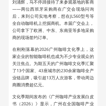
刘涌辉，马不停蹄接待了来参观基地的客商
——
两位西班牙采购商在广交会现场问询
后，来到公司实地考察，想在
JL560
型号等
全自动咖啡机上挖掘商机。本届广交会上，
公司拿下了欧洲、中东、东南亚等多地采购
商的现场签约订单。
在刚刚落幕的
2026
广州咖啡文化季上，这
家企业的智能咖啡机也成为不少专业观众的
关注焦点。为期五天的广州咖啡文化季汇聚
了
13
个国家、
43
座城市的
230
余家咖啡全产
业链品牌，吸引超
13
万人次游客，带动周边
商圈消费超亿元。
文化季期间发布的《广州咖啡产业发展白皮
书（
2026
）》显示，广州在全国咖啡产业