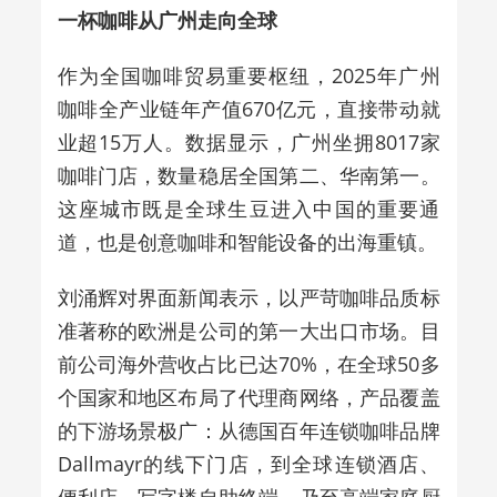
一杯咖啡从广州走向全球
作为全国咖啡贸易重要枢纽，
2025
年广州
咖啡全产业链年产值
670
亿元，直接带动就
业超
15
万人。数据显示，广州坐拥
8017
家
咖啡门店，数量稳居全国第二、华南第一。
这座城市既是全球生豆进入中国的重要通
道，也是创意咖啡和智能设备的出海重镇。
刘涌辉对界面新闻表示，以严苛咖啡品质标
准著称的欧洲是公司的第一大出口市场。目
前公司海外营收占比已达
70%
，在全球
50
多
个国家和地区布局了代理商网络，产品覆盖
的下游场景极广：从德国百年连锁咖啡品牌
Dallmayr
的线下门店，到全球连锁酒店、
便利店、写字楼自助终端，乃至高端家庭厨