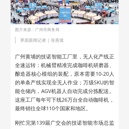
图片来源：广州市商务局
界面新闻记者 |
张熹珑
广州黄埔的技诺智能工厂里，无人化产线正
全速运转：机械臂精准完成咖啡机研磨器、
酿造器核心模组的装配，原本需要
10-20
人
的单条产线实现全无人作业；万级
SKU
的智
能仓储内，
AGV
机器人自动完成分拣配送。
这座工厂每年可下线
26
万台全自动咖啡机，
最终销往全球
110
个国家和地区。
刚忙完第
139
届广交会的技诺智能市场总监