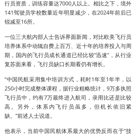
行员资质，训练容量达7000人以上。相比之下，境外
141驾驶员学校数量近年明显减少，在2024年前后已
锐减至16所。
一位三大航内部人士告诉界面新闻，对比欧美飞行员
培养体系中动辄自费上百万、
近
十年的培养
投入
与周
期
，国内的飞行员成长通道已经
比较
“迅速”，从行业
复苏面来看，飞行员缺口
长期
看
仍有增长。
“中国民航采用集中培训方式，耗时1年至1年半，以
250小时完成整体课程，据行业粗略统计，9万多执照
飞行员中，约有7万最终进入航司，录用比还是比较
高。另外，体系内飞行员虽多，但机长依旧紧
缺。”前述人士说道。
他表示，当前
中国
民航体系最大的
优势
反而在于“技