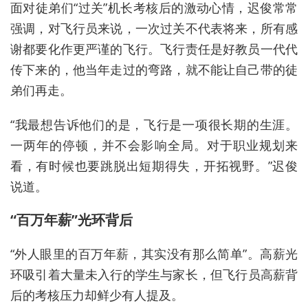
面对徒弟们“过关”机长考核后的激动心情，迟俊常常
强调，对飞行员来说，一次
过关不代表将来，所有感
谢都要化作
更严谨的飞行。
飞行责任是好教员一代代
传下来的，他当年走过
的
弯路，就不能让
自己带的徒
弟
们再走。
“我最想告诉他们的是，飞行是一项很长期的生涯。
一两年的停顿，并不会影响全局。对于职业规划来
看，有时候也要跳脱出短期得失
，开拓视野。”迟俊
说道。
“
百万
年薪
”
光环
背后
“
外人
眼里
的
百万
年薪
，
其实
没有
那么
简单
”。
高薪
光
环
吸引
着
大量
未
入行的
学生
与
家长，
但飞行员
高薪
背
后的
考核
压力
却
鲜少
有人
提及。