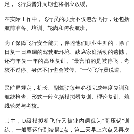
足
，飞行员
晋升
周期
也
将
相应
放缓。
在实际工作中，飞行员的职责不仅包含飞行，还包括
航前准备、培训、轮岗和跨夜航班
。
为了
保障
飞行
安全
能力
，
伴随
他们
职业
生涯
的，
除了
日复一日
单调
的
驾驶舱
环境
、
缺席
家庭
活动
的
遗憾
，
还有
年复一年的
高压
复
训。
“
最
害怕
的是
被
停飞
，
考
核
不过
停、
身体
不行
也会
被
停。
”
一位
飞行员
说道。
民航局规定
，
机长、副驾驶每年必须完成
年度复训
和
航线检查
。
形式
一般
包括
模拟器复训
、
理论
复训
、
航
线
轮岗
与
考核
。
其中
，
D
级
模拟机
飞行
又被
业内
调侃
为
“
高压锅
”
训
练
，
一般要
运行到
凌晨2
点，
第
二天
早上
六点
又
再次