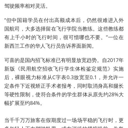
驾驶频率
相对
灵活
。
“
但
中国籍
学员
在
付出
高额
成本
后，
仍然
很难
进入
外
国
航司，
大多
选择
留在
飞
行
学院
当
教练
。
这些
教练
都
有
上千
小时
的
飞行
时间，
很可惜
哪也不要
。
”
一位在
新西兰
工作的
华人
飞行员
告诉
界面
新闻。
可喜的是
国内
招飞标准
已有
明显
放宽
趋势
。自2017年
新版《民用航空招收飞行学生体检鉴定规范》实施
后，裸眼视力标准从C字表0.3放宽至0.1，并允许一
定条件下近视矫正手术者报考，同时取消身高和腿长
等硬性限制，使符合条件的学生群体从原先约28%大
幅扩展至约84%。
当千千万万旅客在假期度过一场场平稳的飞行时，更