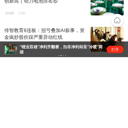
创新高 | 动力电池排名⑥
锂电圈
1天前
传智教育8连板：扭亏叠加AI叙事，资
金疯炒股价踩严重异动红线
“锂业双雄”净利齐翻番，扣非净利却呈“冷暖”两
打开
资本风云
1天前
级
恒瑞医药拿下GLP-1入场券
药事会
1天前
下载界面APP 订阅更多品牌栏目
界面特写
界面