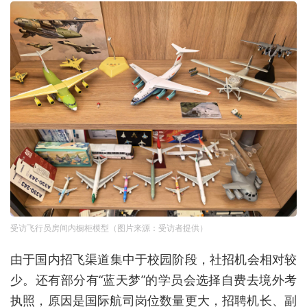
受访飞行员房间内橱柜模型（图片来源：受访者提供）
由于
国内
招飞
渠道
集中
于
校园
阶段，
社招
机会
相对
较
少
。
还
有
部分
有
“
蓝天梦
”的
学员
会
选择
自费
去
境外
考
执照，原因是
国际航司岗位数量
更大
，招聘机长、副