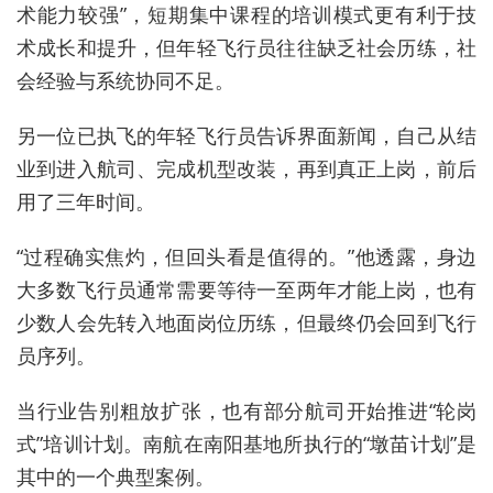
术
能力
较
强
”，
短期
集中
课程的
培训模式更有利于技
术成长和
提升，但
年轻飞行员
往往
缺乏社会历练
，
社
会经验
与系统协同
不足
。
另一位已执飞的年轻飞行员告诉界面新闻，自己从结
业到进入航司、完成机型改装，再到真正上岗，前后
用了三年时间。
“过程确实焦灼，但回头看是值得的。”他透露，身边
大多数飞行员通常需要等待一至两年才能上岗，也有
少数人会先转入地面岗位
历练
，但最终仍会回到飞行
员序列。
当行业告别粗放扩张，也有部分航司开始推进“轮岗
式”培训计划。
南航在南阳基地所执行的“
墩苗
计划”是
其中的一个典型案例。