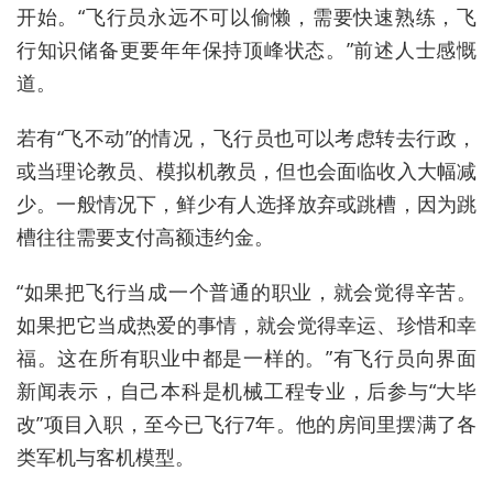
开始
。
“
飞行
员永远
不可以
偷懒
，
需要
快速
熟练，
飞
行
知识
储备更要
年年
保持
顶峰
状态
。
”
前述
人士
感慨
道
。
若有“飞不动”的情况，飞行员也
可以
考虑
转
去行政，
或
当理论教员
、
模拟机教员
，
但也会
面临
收入
大幅
减
少
。
一般
情况下，
鲜少有人
选择
放弃
或
跳槽
，
因为
跳
槽
往往
需要
支付
高额
违约金。
“
如果
把
飞行
当
成
一个
普通
的职业
，
就会
觉得
辛苦
。
如果
把它
当成
热爱
的
事情
，
就会
觉得
幸运、
珍惜
和
幸
福。
这在
所有
职业中
都是
一样的。
”
有
飞行
员
向
界面
新闻
表示
，
自己
本科
是
机械
工程
专业，
后参与
“
大毕
改
”
项目
入职
，
至今
已
飞行
7
年。
他的
房间
里
摆满
了
各
类
军机
与
客机
模型。