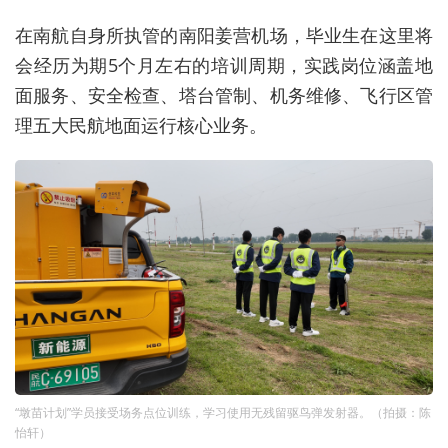
在南航自身所执管的南阳姜营机场，毕业生在这里将
会经历为期5个月左右的培训周期，
实践
岗位
涵盖地
面服务、安全检查、塔台管制、机务维修、飞行区管
理五大民航地面运行核心
业务
。
“墩苗计划”学员接受场务点位训练，学习使用无残留驱鸟弹发射器。（拍摄：陈
怡轩）