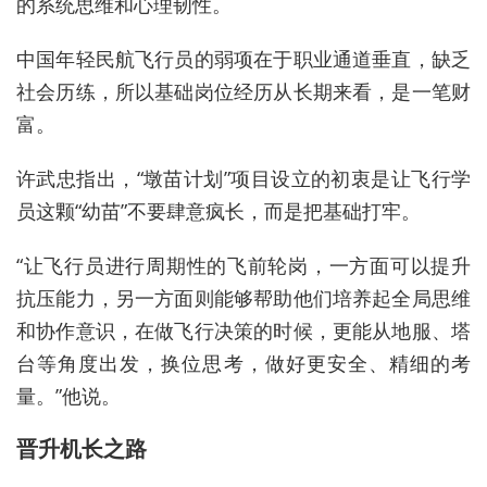
的
系统思维和
心理韧性。
中国年轻民航飞行员的弱项
在于职业通道垂直，
缺乏
社会历练，所以基础岗位经历
从
长期来看，
是一笔财
富
。
许武忠指出，
“墩苗计划”项目设立的初衷是
让
飞行
学
员
这颗
“
幼苗
”
不要肆意疯长，
而
是
把基础打牢。
“让飞行员进行周期性的飞前轮岗，一方面可以
提升
抗
压
能力，另一方面则
能够帮助他们
培养起全局
思维
和协作
意识
，在做飞行决策的时候，更能
从地服、塔
台等角度
出发，
换位思考
，做好更安全、精细的考
量。”他说。
晋升机长之路