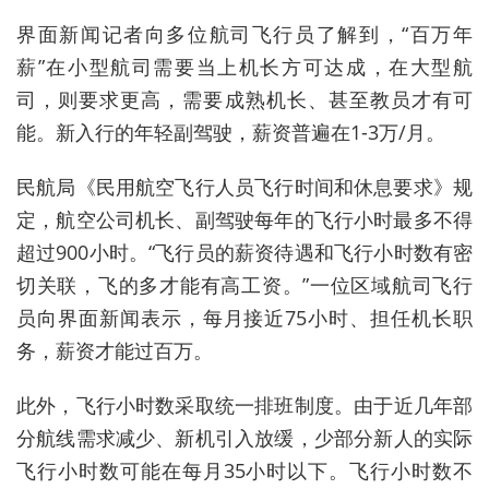
界面
新闻
记者
向
多位
航司
飞行
员
了解
到，
“
百万
年
薪
”
在
小
型
航司
需要
当上
机长
方可
达成，
在
大型
航
司，
则
要求
更高，
需要
成熟
机长
、
甚至
教员
才
有
可
能。
新
入行的
年轻
副驾驶，
薪资
普遍
在1
-3
万
/
月
。
民航局《民用航空飞行人员飞行时间和休息要求》规
定
，航空公司机长、副驾驶每年的
飞行小时最多不得
超过900小时
。“飞行员
的
薪资
待遇
和
飞行小时
数
有
密
切
关联
，
飞的
多
才
能
有
高工资。
”
一位
区域
航司
飞行
员
向
界面
新闻
表示，
每月
接近7
5
小时
、
担任
机长
职
务，
薪资
才能
过
百万
。
此外，飞行
小时数
采取
统一
排
班
制度。
由于
近
几年
部
分
航线
需求
减少、
新
机
引入
放缓，
少
部分
新人
的
实际
飞行
小时
数
可能
在
每月
3
5小时
以
下。
飞行
小时数
不