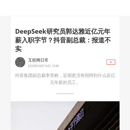
DeepSeek研究员郭达雅近亿元年
薪入职字节？抖音副总裁：报道不
实
互联网日常
2026年04月16日 13:40
抖音集团副总裁李亮称，近期更没有招聘到什么近亿
元年薪的员工。