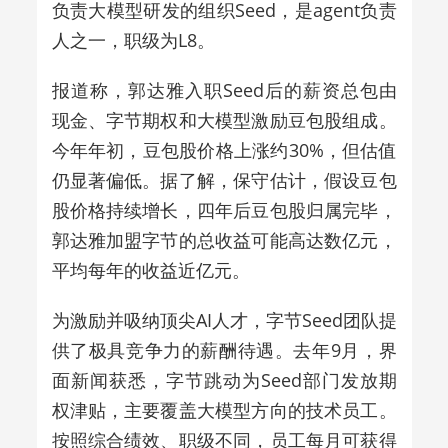
负责大模型研发的组织Seed，是agent负责
人之一，职级为L8。
报道称，郭达雅入职Seed后的薪资总包由
现金、字节期权和大模型激励
豆包股
组成。
今年年初，豆包股价格上涨约30%，但估值
仍显著偏低。据了解，保守估计，假设豆包
股价格持续增长，四年后豆包股归属完毕，
郭达雅加盟字节的总收益可能高达数亿元，
平均每年的收益近亿元。
为激励并吸纳顶尖AI人才，字节Seed团队提
供了极具竞争力的薪酬待遇。去年9月，
界
面新闻获悉，字节跳动为Seed部门发放期
权津贴，主要覆盖大模型方向的技术员工。
按照综合绩效、职级不同，员工每月可获得