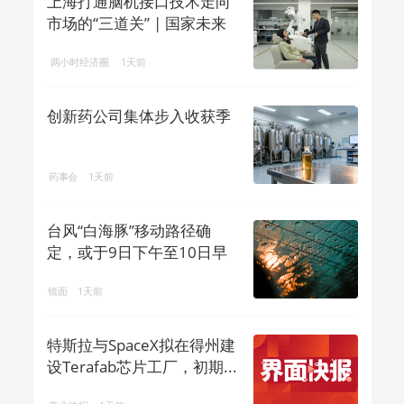
上海打通脑机接口技术走向
市场的“三道关” | 国家未来
产业地...
两小时经济圈
1天前
创新药公司集体步入收获季
药事会
1天前
台风“白海豚”移动路径确
定，或于9日下午至10日早
晨在浙闽沿...
镜面
1天前
特斯拉与SpaceX拟在得州建
设Terafab芯片工厂，初期...