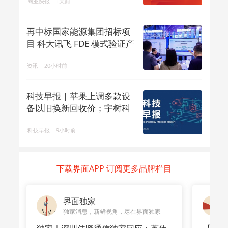
商业快报
1天前
再中标国家能源集团招标项
目 科大讯飞 FDE 模式验证产
业 ...
资讯
20小时前
科技早报 | 苹果上调多款设
备以旧换新回收价；宇树科
技回应机...
科技早报
9小时前
下载界面APP 订阅更多品牌栏目
界面独家
独家消息，新鲜视角，尽在界面独家