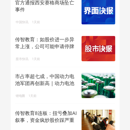
官方通报西安赛格商场坠亡
事件
中国快讯
1天前
传智教育：如股价进一步异
常上涨，公司可能申请停牌
核查
股市快讯
1天前
市占率超七成，中国动力电
池军团再创新高 | 动力电池
排名⑥
锂电圈
1天前
传智教育8连板：扭亏叠加AI
叙事，资金疯炒股价踩严重
异动红线