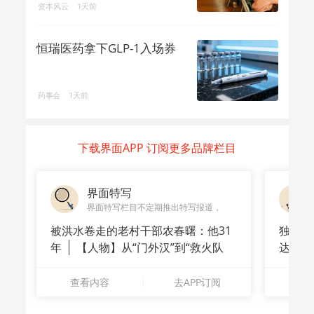
资本风云
1天前
恒瑞医药拿下GLP-1入场券
药事会
1天前
下载界面APP 订阅更多品牌栏目
界面特写
界面特写栏目不定期推出特写报道，
被洪水卷走的老村干部农春曙：他31
独家｜
年
【人物】从“门外汉”到“救火队
达A
长”：
站供应
查看内容
去APP订阅
查