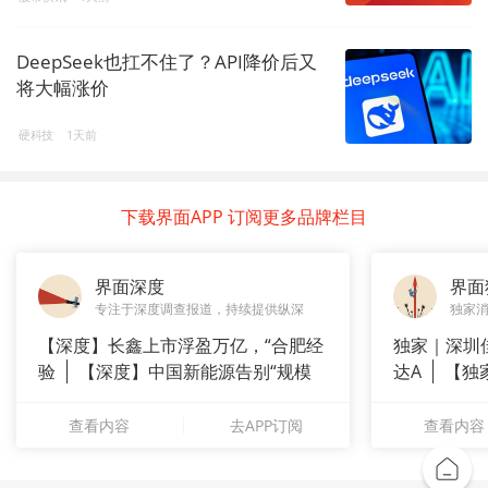
DeepSeek也扛不住了？API降价后又
将大幅涨价
硬科技
1天前
下载界面APP 订阅更多品牌栏目
界面深度
界面
专注于深度调查报道，持续提供纵深
独家
【深度】长鑫上市浮盈万亿，“合肥经
独家｜深圳
验
【深度】中国新能源告别“规模
达A
【独
崇拜”
站供应商
查看内容
去APP订阅
查看内容