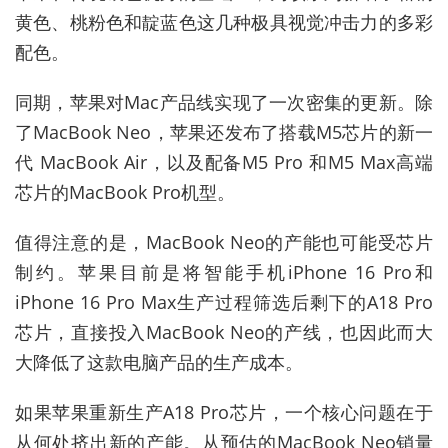
黄色、桃粉色和靛蓝色这几种极具视觉冲击力的多彩
配色。
同期，苹果对
Mac
产品线实现了一次密集的更新。除
了
MacBook Neo
，苹果还发布了搭载
M5
芯片的新一
代
MacBook Air
，以及配备
M5 Pro
和
M5 Max
高端
芯片的
MacBook Pro
机型。
值得注意的是，
MacBook Neo
的产能也可能受芯片
制约。苹果目前是将智能手机
iPhone 16 Pro
和
iPhone 16 Pro Max
生产过程筛选后剩下的
A18 Pro
芯片，直接投入
MacBook Neo
的产线，也因此而大
大降低了这款电脑产品的生产成本。
如果苹果重新生产
A18 Pro
芯片，一个核心问题在于
从何处挤出新的产能。从预估的
MacBook Neo
销量