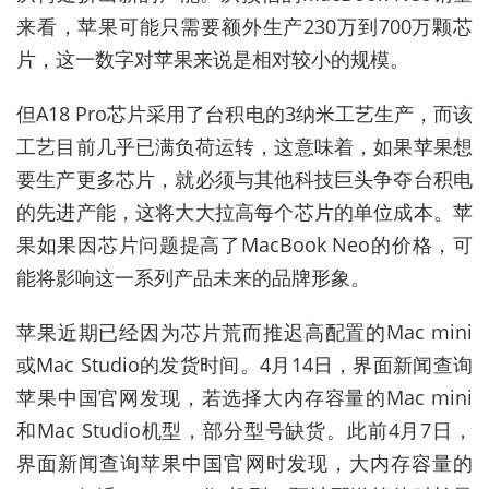
来看，苹果可能只需要额外生产
230
万到
700
万颗芯
片，这一数字对苹果来说是相对较小的规模。
但
A18 Pro
芯片采用了台积电的
3
纳米工艺生产，而该
工艺目前几乎已满负荷运转，这意味着，如果苹果想
要生产更多芯片，就必须与其他科技巨头争夺台积电
的先进产能，这将大大拉高每个芯片的单位成本。苹
果如果因芯片问题提高了
MacBook Neo
的价格，可
能将影响这一系列产品未来的品牌形象。
苹果近期已经因为芯片荒而推迟高配置的
Mac mini
或
Mac Studio
的发货时间。
4
月
14
日，界面新闻查询
苹果中国官网发现，若选择大内存容量的
Mac mini
和
Mac Studio
机型，部分型号缺货。此前
4
月
7
日，
界面新闻查询苹果中国官网时发现，大内存容量的