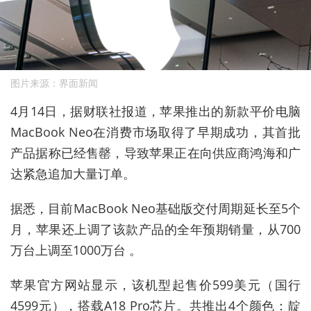
图片来源：界面新闻
4
月
14
日，据财联社报道，苹果推出的新款平价电脑
MacBook Neo
在消费市场取得了早期成功，其首批
产品据称已经售罄，导致苹果正在向供应商鸿海和广
达紧急追加大量订单。
据悉，目前
MacBook Neo
基础版交付周期延长至
5
个
月，苹果还上调了该款产品的全年预期销量，从
700
万台上调至
1000
万台
。
苹果官方网站显示，该机型起售价
599
美元（国行
4599
元），搭载
A18 Pro
芯片。共推出
4
个颜色：靛