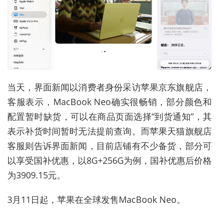
当天，界面新闻以消费者身份采访苹果京东旗舰店，
客服表示，
MacBook Neo
确实很畅销，部分颜色和
配置暂时缺货，可以在商品页面选择“到货通知”，其
表示补货时间暂时无法提前查询。而苹果天猫旗舰店
客服则告诉界面新闻，目前店铺有不少备货，部分可
以享受国补优惠，以
8G+256G
为例，国补优惠后价格
为
3909.15
元。
3
月
11
日起，苹果在全球发售
MacBook Neo
。