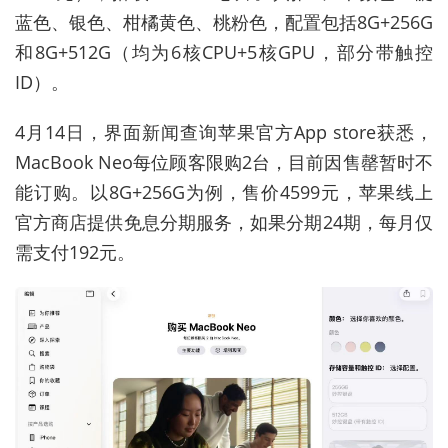
蓝色、银色、柑橘黄色、桃粉色，配置包括
8G+256G
和
8G+512G
（均为
6
核
CPU+5
核
GPU
，部分带触控
ID
）。
4
月
14
日，界面新闻查询苹果官方
App store
获悉，
MacBook Neo
每位顾客限购
2
台，目前因售罄暂时不
能订购。以
8G+256G
为例，售价
4599
元，苹果线上
官方商店提供免息分期服务，如果分期
24
期，每月仅
需支付
192
元。