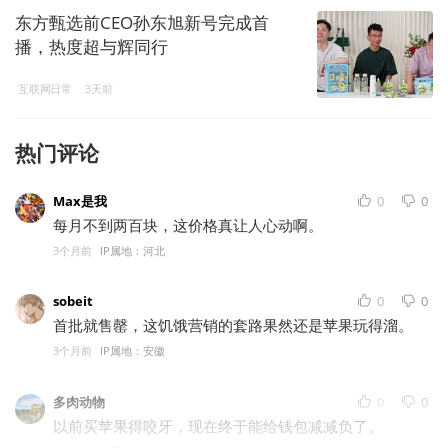
东方甄选前CEO孙东旭新号完成首
播，热度超与辉同行
互联网日常
3天前
热门评论
Max是我
0
0
每月不到两百块，这价格真让人心动啊。
3个月前
IP属地：河北
sobeit
0
0
首批就售罄，这饥饿营销的套路果然还是苹果玩得溜。
3个月前
IP属地：安徽
多肉动物
0
0
以前买苹果得咬牙，现在终于能给钱包减减负了。