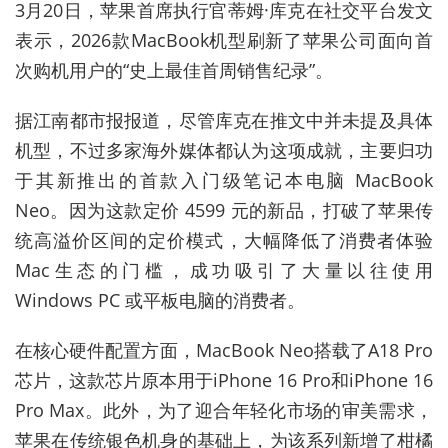
3
月
20
日，苹果首席执行官蒂姆
·
库克在社交平台发文
表示，
2026
款
MacBook
机型刷新了苹果公司面向首
次购机用户的
“
史上最佳首周销售纪录
”
。
据江南都市报报道，尽管库克在推文中并未提及具体
机型，不过多家海外媒体都认为这项成就，主要归功
于其新推出的首款入门级笔记本电脑
MacBook
Neo
。因为这款定价
4599
元的新品，打破了苹果传
统高溢价区间的定价模式，大幅降低了消费者体验
Mac
生态的门槛，成功吸引了大量以往使用
Windows PC
或平板电脑的消费者。
在核心硬件配置方面，
MacBook Neo
搭载了
A18 Pro
芯片，这款芯片原本用于
iPhone 16 Pro
和
iPhone 16
Pro Max
。此外，为了迎合年轻化市场的审美需求，
苹果在传统银色机身的基础上，为该系列新增了柑橘