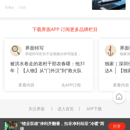
药事会
1天前
下载界面APP 订阅更多品牌栏目
界面特写
界面
界面特写栏目不定期推出特写报道，
独家
被洪水卷走的老村干部农春曙：他31
独家｜深圳
年
【人物】从“门外汉”到“救火队
达A
【独
长”：
站供应商
查看内容
去APP订阅
查看内容
关注界面
进入首页
APP下载
“锂业双雄”净利齐翻番，扣非净利却呈“冷暖”两
打开
级