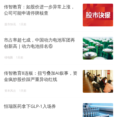
传智教育：如股价进一步异常上涨，
公司可能申请停牌核查
股市快讯
1天前
市占率超七成，中国动力电池军团再
创新高 | 动力电池排名⑥
锂电圈
1天前
传智教育8连板：扭亏叠加AI叙事，资
金疯炒股价踩严重异动红线
资本风云
1天前
恒瑞医药拿下GLP-1入场券