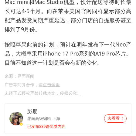
Mac mini
和
Mac Studio
机型，预计配送等待时长最
长可达
4-5
个月。而在苹果美国官网同样显示部分高
配产品发货周期严重延迟，部分门店的自提服务甚至
排到了
9
月份。
按照苹果此前的计划，预计在明年发布下一代
Neo
产
品，大概率采用
iPhone 17 Pro
系列的
A19 Pro
芯片。
目前不知道这一计划是否会有新的变化。
来源：界面新闻
广告等商务合作，
请点击这里
未经正式授权严禁转载本文，侵权必究。
彭朋
界面高级编辑
上海
去看看
已发布889篇优质内容