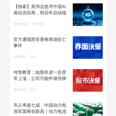
【独家】英伟达急寻中国AI
基站供应商，明后年启动端
侧算力组网
硬科技头条
13小时前
官方通报西安赛格商场坠亡
事件
中国快讯
1天前
传智教育：如股价进一步异
常上涨，公司可能申请停牌
核查
股市快讯
1天前
市占率超七成，中国动力电
池军团再创新高 | 动力电池