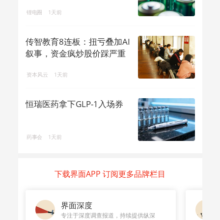
排名⑥
锂电圈
1天前
传智教育8连板：扭亏叠加AI
叙事，资金疯炒股价踩严重
异动红线
资本风云
1天前
恒瑞医药拿下GLP-1入场券
药事会
1天前
下载界面APP 订阅更多品牌栏目
界面深度
专注于深度调查报道，持续提供纵深