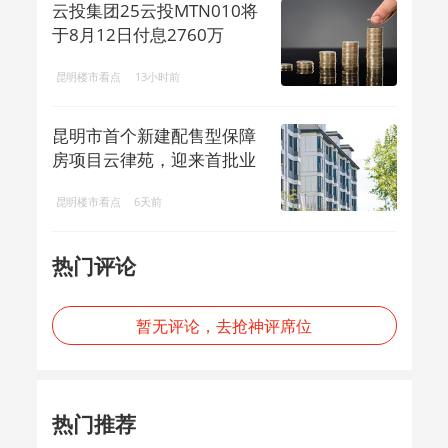
云投集团25云投MTN010将
于8月12日付息2760万
昆明楼市看点
13小时前
昆明市首个新建配售型保障
房项目云律苑，迎来首批业
主
昆明楼市看点
6天前
热门评论
暂无评论，去抢神评席位
热门推荐