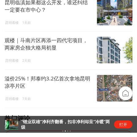
昆明临滇如果都这么开发，谁还纠结
一定要在市中心？
昆明看楼
1天前
观楼｜斗南片区再添一四代宅项目，
两家房企独大格局初显
昆明看楼
2天前
溢价25%！邦泰约3.2亿首次拿地昆明
凉亭片区
昆明看楼
7天前
热门评论
“锂业双雄”净利齐翻番，扣非净利却呈“冷暖”两
打开
级
暂无评论，去抢神评席位