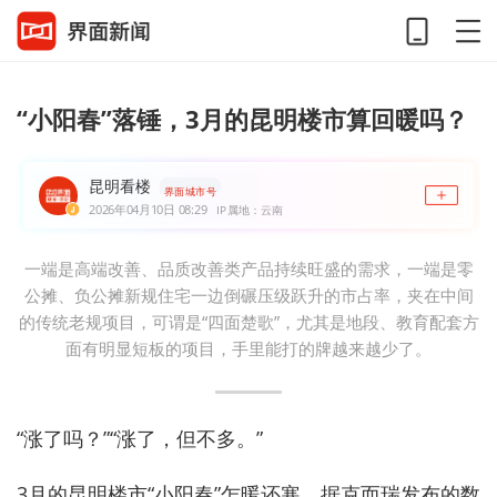
“小阳春”落锤，3月的昆明楼市算回暖吗？
昆明看楼
界面城市号
2026年04月10日 08:29
IP属地：云南
一端是高端改善、品质改善类产品持续旺盛的需求，一端是零
公摊、负公摊新规住宅一边倒碾压级跃升的市占率，夹在中间
的传统老规项目，可谓是“四面楚歌”，尤其是地段、教育配套方
面有明显短板的项目，手里能打的牌越来越少了。
“涨了吗？”“涨了，但不多。”
3月的昆明楼市“小阳春”乍暖还寒。据克而瑞发布的数