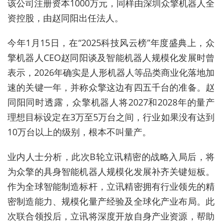
该公司注册资本
1000
万元，同样由深圳众擎机器人全
资控股，由赵同阳出任法人。
今年
1
月
15
日，在“
2025
科技风云榜”年度盛典上，众
擎机器人
CEO
赵同阳谈及智能机器人规模化发展时曾
表示，
2026
年确实是人形机器人等品类商业化落地加
速的关键一年，并称众擎这边有四五千台的准备。赵
同阳同时透露，众擎机器人将
2027
和
2028
年的量产
理想目标设定在
3
万至
5
万台之间，行业如果没有达到
10
万台以上的级别，根本不叫量产。
业内人士分析，此次
B
轮立讯精密的战略入局后，将
为众擎的具身智能机器人规模化发展补齐关键短板。
作为全球智能制造标杆，立讯精密拥有行业领先的精
密制造能力、规模化量产经验及全球化产业布局。此
次联合领投后，立讯将深度开放自身产业资源，帮助