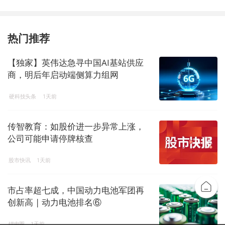
热门推荐
【独家】英伟达急寻中国AI基站供应
商，明后年启动端侧算力组网
硬科技头条
1天前
传智教育：如股价进一步异常上涨，
公司可能申请停牌核查
股市快讯
1天前
市占率超七成，中国动力电池军团再
创新高 | 动力电池排名⑥
锂电圈
1天前