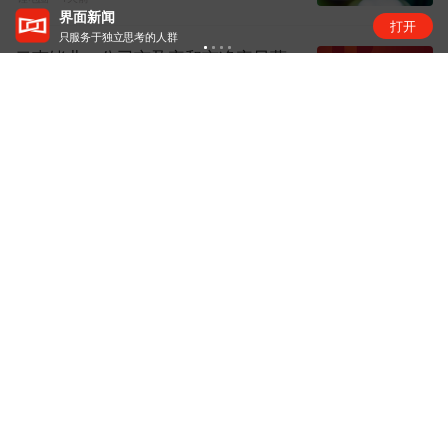
界面新闻
打开
只服务于独立思考的人群
云南锗业：公司市盈率和市净率显著
高于同行业平均水平，存在市场...
股市快讯
1天前
美国光模块“禁令”传闻扰动，业内人
士：实际落地难度大
金融快讯
1天前
汽车早报｜尊界V800、V680两款MPV
新车上市 上汽通用...
汽车要闻
1天前