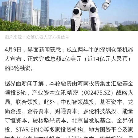
图片来源：众擎机器人官方微信号
4
月
9
日，界面新闻获悉，成立两年半的深圳众擎机器
人宣布，正式完成总额
2
亿美元（近
14
亿元人民币）
的
B
轮融资。
据界面新闻了解，本轮融资由河南投资集团汇融基金
领投
B
轮，产业资本立讯精密（
002475.SZ
）战略入
局、联合领投。此外，中创智领战投、基石资本、龙
岗金控、金谷资本、财通资本、多伦科技战投、能量
守恒资本、硬核坚果资本、北京昌发展基金、全昇创
投、
STAR SINO
等多家投资机构、地方国资平台及家