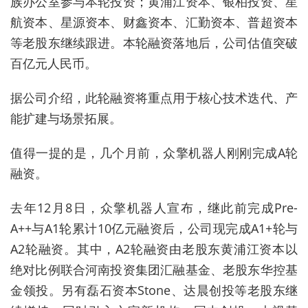
族办公室参与本轮投资；黄浦江资本、银柏投资、星
航资本、星源资本、财鑫资本、汇勤资本、普超资本
等老股东继续跟进。本轮融资落地后，公司估值突破
百亿元人民币。
据公司介绍，此轮融资将重点用于核心技术迭代、产
能扩建与场景拓展。
值得一提的是，几个月前，众擎机器人刚刚完成
A
轮
融资。
去年
12
月
8
日，众擎机器人宣布，继此前完成
Pre-
A++
与
A1
轮累计
10
亿元融资后，公司现完成
A1+
轮与
A2
轮融资。其中，
A2
轮融资由老股东黄浦江资本以
绝对比例联合河南投资集团汇融基金、老股东华控基
金领投。另有磊石资本
Stone
、达晨创投等老股东继