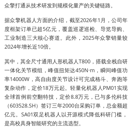
众擎打通从技术研发到规模化量产的关键链路。
据众擎机器人方面的介绍，截至
2026
年
1
月，公司年
度框架订单已超
5
亿元，覆盖巡逻巡检、导览导购、
工业制造三大核心赛道。此外，
2025
年众擎销量较
2024
年增长近
10
倍。
其中，其全尺寸通用人形机器人
T800
，搭载全栈自研
一体化关节模组，峰值扭矩达
450N·m
，瞬间峰值功
率
14000W
，高自由度关节设计可完成格斗、奔跑等
复杂动作，定价
18
万元起。轻量化机器人
PM01
实现
全球首例前空翻特技，定价
8.8
万元，已与多伦科技
（
603528.SH
）签订三年
2000
台采购订单，总金额超
亿元。
SA01
双足机器人以开源模式降低科研门槛，
是高校具身智能研究的主流选型。