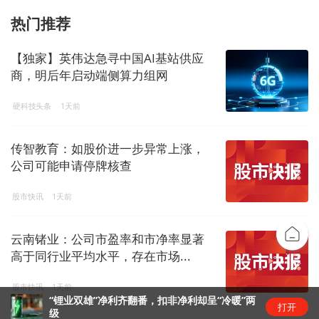
热门推荐
【独家】英伟达急寻中国AI基站供应
商，明后年启动端侧算力组网
硬科技头条
1天前
传智教育：如股价进一步异常上涨，
公司可能申请停牌核查
股市快讯
1天前
云南锗业：公司市盈率和市净率显著
高于同行业平均水平，存在市场...
股市快讯
1天前
“锂业双雄”净利齐翻番，扣非净利却呈“冷暖”两
打开
级