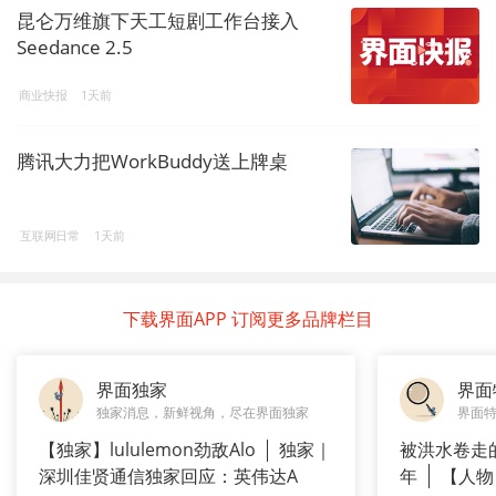
昆仑万维旗下天工短剧工作台接入
Seedance 2.5
商业快报
1天前
腾讯大力把WorkBuddy送上牌桌
互联网日常
1天前
下载界面APP 订阅更多品牌栏目
界面独家
界面
独家消息，新鲜视角，尽在界面独家
界面
【独家】lululemon劲敌Alo
独家｜
被洪水卷走
深圳佳贤通信独家回应：英伟达A
年
【人物