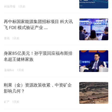
科技早报
1天前
再中标国家能源集团招标项目 科大讯
飞 FDE 模式验证产业 ...
资讯
1天前
身家85亿美元！孙宇晨回应福布斯排
名超王健林家族
金融live
1天前
刚果（金）资源政策收紧，中资矿企
影响几何？
矿产
1天前