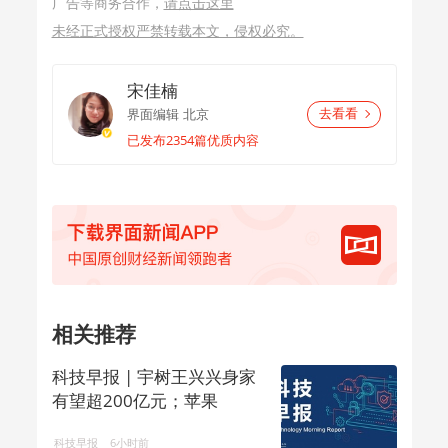
广告等商务合作，
请点击这里
未经正式授权严禁转载本文，侵权必究。
宋佳楠
界面编辑
北京
去看看
已发布2354篇优质内容
相关推荐
科技早报 | 宇树王兴兴身家
有望超200亿元；苹果
iPhone 18备货面临压力
科技早报
6小时前