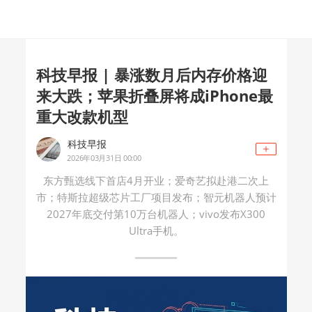
科技早报 | 暴涨数月后内存价格迎
来大跌；苹果折叠屏将成iPhone最
重大改款机型
科技早报
2026年03月31日 00:00
东方甄选线下首店4月开业；爱奇艺拟赴港二次上
市；特斯拉超级芯片工厂项目发布；智元机器人预计
2027年底交付第10万台机器人；vivo发布X300
Ultra手机。