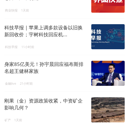
商业快报
1天前
科技早报 | 苹果上调多款设备以旧换
新回收价；宇树科技回应机...
科技早报
11小时前
身家85亿美元！孙宇晨回应福布斯排
名超王健林家族
金融live
21小时前
刚果（金）资源政策收紧，中资矿企
影响几何？
矿产
1天前