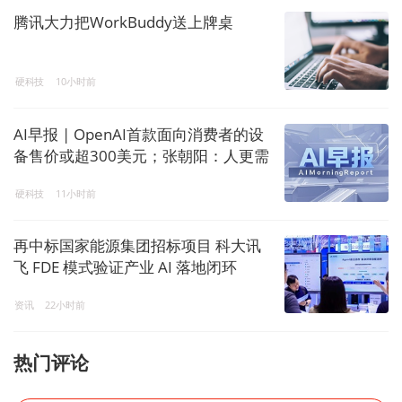
腾讯大力把WorkBuddy送上牌桌
硬科技
10小时前
AI早报 | OpenAI首款面向消费者的设
备售价或超300美元；张朝阳：人更需
要出来交流，AI让内容产生了塑料感
硬科技
11小时前
再中标国家能源集团招标项目 科大讯
飞 FDE 模式验证产业 AI 落地闭环
资讯
22小时前
热门评论