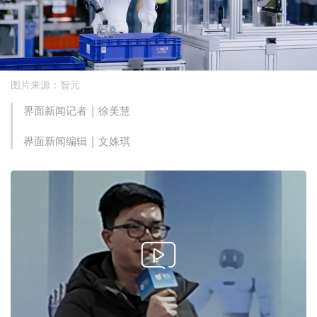
图片来源：智元
界面新闻记者 |
徐美慧
界面新闻编辑 |
文姝琪