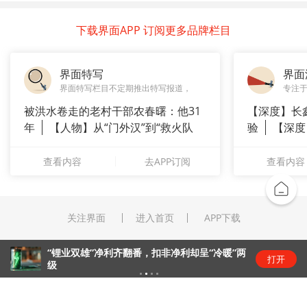
下载界面APP 订阅更多品牌栏目
界面特写
界面
界面特写栏目不定期推出特写报道，
专注
被洪水卷走的老村干部农春曙：他31
【深度】长
年
【人物】从“门外汉”到“救火队
验
【深度
长”：
崇拜”
查看内容
去APP订阅
查看内容
关注界面
进入首页
APP下载
“锂业双雄”净利齐翻番，扣非净利却呈“冷暖”两
打开
级