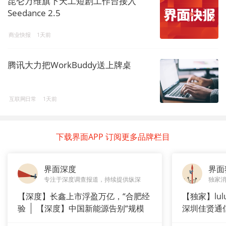
昆仑万维旗下天工短剧工作台接入
Seedance 2.5
商业快报
1天前
腾讯大力把WorkBuddy送上牌桌
互联网日常
1天前
下载界面APP 订阅更多品牌栏目
界面深度
界面
专注于深度调查报道，持续提供纵深
独家
【深度】长鑫上市浮盈万亿，“合肥经
【独家】lul
验
【深度】中国新能源告别“规模
深圳佳贤通
崇拜”