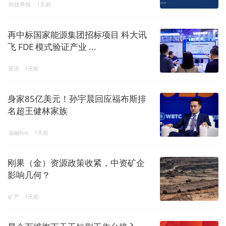
科技早报
1天前
再中标国家能源集团招标项目 科大讯
飞 FDE 模式验证产业 ...
资讯
1天前
身家85亿美元！孙宇晨回应福布斯排
名超王健林家族
金融live
1天前
刚果（金）资源政策收紧，中资矿企
影响几何？
矿产
1天前