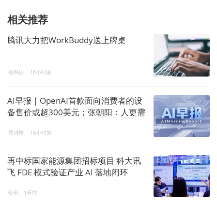
相关推荐
腾讯大力把WorkBuddy送上牌桌
硬科技
18小时前
AI早报 | OpenAI首款面向消费者的设
备售价或超300美元；张朝阳：人更需
要出来交流，AI让内容产生了塑料感
硬科技
18小时前
再中标国家能源集团招标项目 科大讯
飞 FDE 模式验证产业 AI 落地闭环
资讯
1天前