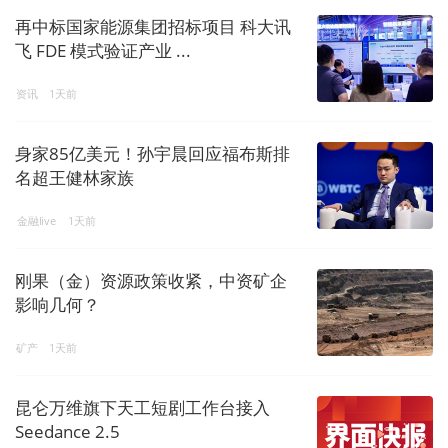
再中标国家能源集团招标项目 科大讯
飞 FDE 模式验证产业 ...
资讯
1天前
身家85亿美元！孙宇晨回应福布斯排
名超王健林家族
金融live
1天前
刚果（金）资源政策收紧，中资矿企
影响几何？
矿产
1天前
昆仑万维旗下天工短剧工作台接入
Seedance 2.5