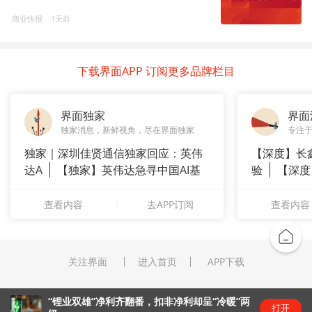
商业快报
1天前
下载界面APP 订阅更多品牌栏目
界面独家
界面
独家消息，新鲜视角，尽在界面独家
专注
独家｜深圳佳贤通信独家回应：英伟
【深度】长
达A
【独家】英伟达急寻中国AI基
验
【深度
站供应商
崇拜”
查看内容
去APP订阅
查看内容
关注界面
进入首页
APP下载
“锂业双雄”净利齐翻番，扣非净利却呈“冷暖”两
打开