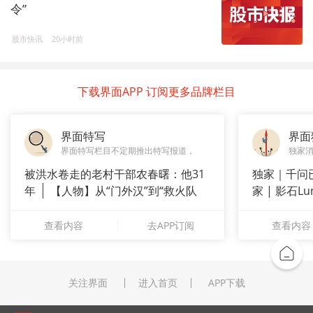
令”
股市快讯
20小时前
下载界面APP 订阅更多品牌栏目
界面特写
界面
界面特写栏目不定期推出特写报道，
独家
被洪水卷走的老村干部农春曙：他31
独家｜千问
年
【人物】从“门外汉”到“救火队
家 | 影石
长”：
查看内容
去APP订阅
查看内容
关注界面
进入首页
APP下载