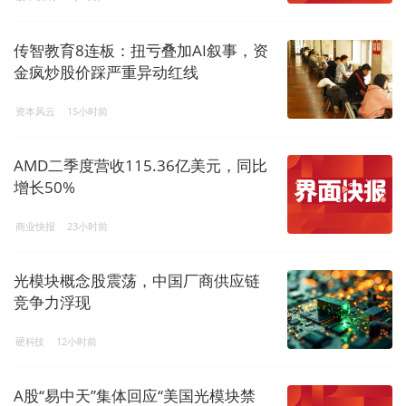
传智教育8连板：扭亏叠加AI叙事，资
金疯炒股价踩严重异动红线
资本风云
15小时前
AMD二季度营收115.36亿美元，同比
增长50%
商业快报
23小时前
光模块概念股震荡，中国厂商供应链
竞争力浮现
硬科技
12小时前
A股“易中天”集体回应“美国光模块禁