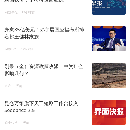
科技早报
13小时前
身家85亿美元！孙宇晨回应福布斯排
名超王健林家族
金融live
23小时前
刚果（金）资源政策收紧，中资矿企
影响几何？
矿产
1天前
昆仑万维旗下天工短剧工作台接入
Seedance 2.5
商业快报
1天前