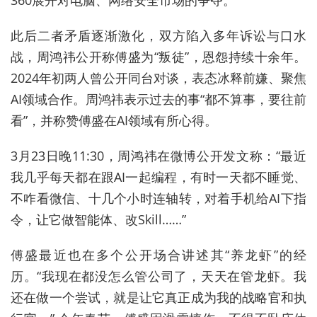
360
展开对电脑、网络安全市场的争夺。
此后二者矛盾逐渐激化，双方陷入多年诉讼与口水
战，周鸿祎公开称傅盛为“叛徒”，恩怨持续十余年。
2024
年初两人曾公开同台对谈，表态冰释前嫌、聚焦
AI
领域合作。周鸿祎表示过去的事“都不算事，要往前
看”，并称赞傅盛在
AI
领域有所心得。
3
月
23
日晚
11:30
，周鸿祎在微博公开发文称：“最近
我几乎每天都在跟
AI
一起编程，有时一天都不睡觉、
不咋看微信、十几个小时连轴转，对着手机给
AI
下指
令，让它做智能体、改
Skill
……”
傅盛最近也在多个公开场合讲述其“养龙虾”的经
历。
“
我现在都没怎么管公司了，天天在管龙虾。我
还在做一个尝试，就是让它真正成为我的战略官和执