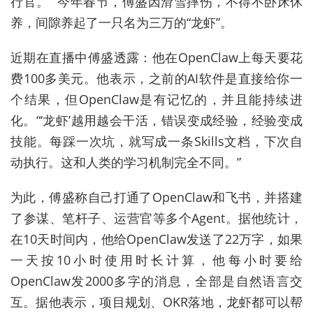
行官。
”
今年春节，傅盛因滑雪摔伤，不得不卧床休
养，间隙养起了一只名为三万的
“
龙虾
”
。
近期在直播中傅盛透露：他在
OpenClaw
上每天要花
费
100
多美元。他表示，之前的
AI
软件是直接给你一
个结果，但
OpenClaw
是有记忆的，并且能持续进
化。
“‘
龙虾
’
越用越会干活，错误变成经验，经验变成
技能。每踩一次坑，就写成一条
Skills
文档，下次自
动执行。这和人类的学习机制完全不同。
”
为此，傅盛称自己打通了
OpenClaw
和飞书，并搭建
了参谋、笔杆子、运营官等多个
Agent
。据他统计，
在
10
天时间内，他给
OpenClaw
发送了
22
万字，如果
一天按
10
小时使用时长计算，他每小时要给
OpenClaw
发
2000
多字的消息，全部是自然语言交
互。据他表示，项目规划、
OKR
落地，龙虾都可以帮