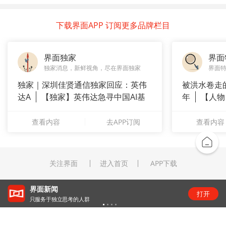
下载界面APP 订阅更多品牌栏目
界面独家
界面
独家消息，新鲜视角，尽在界面独家
界面
独家｜深圳佳贤通信独家回应：英伟
被洪水卷走
达A
【独家】英伟达急寻中国AI基
年
【人物
站供应商
长”：
查看内容
去APP订阅
查看内容
关注界面
进入首页
APP下载
“锂业双雄”净利齐翻番，扣非净利却呈“冷暖”两
打开
级