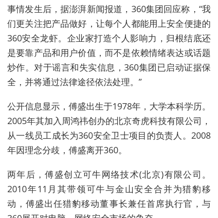
事情发生后，据澎湃新闻报道，
360
集团回应称，“我
们更关注把产品做好，让每个人都能用上安全便捷的
360
安全龙虾。企业家打造个人影响力，归根结底还
是要靠产品和用户价值，而不是依赖情绪表达或话题
炒作。对于谣言和失实信息，
360
集团已启动证据保
全，并将通过法律途径依法处理。”
公开信息显示，傅盛出生于
1978
年，大学本科学历。
2005
年其加入周鸿祎创办的北京奇虎科技有限公司，
从一线员工成长为
360
安全卫士项目的负责人。
2008
年因理念分歧，傅盛离开
360
。
两年后，傅盛创立可牛网络技术
(
北京
)
有限公司。
2010年11月其带领可牛与金山安全合并为猎豹移
动，傅盛出任猎豹移动董事长兼任首席执行官，与