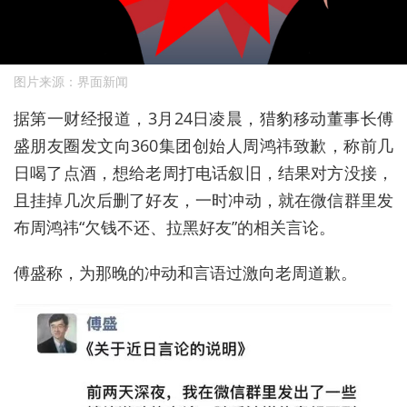
图片来源：界面新闻
据第一财经报道，3月24日
凌晨，猎豹移动董事长傅
盛朋友圈发文向
360
集团创始人周鸿祎致歉，称前几
日喝了点酒，想给老周打电话叙旧，结果对方没接，
且挂掉几次后删了好友，一时冲动，就在微信群里发
布周鸿祎“欠钱不还、拉黑好友”的相关言论。
傅盛称，为那晚的冲动和言语过激向老周道歉。