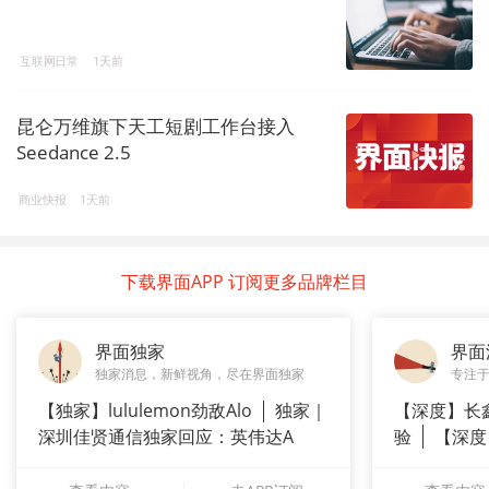
互联网日常
1天前
昆仑万维旗下天工短剧工作台接入
Seedance 2.5
商业快报
1天前
下载界面APP 订阅更多品牌栏目
界面独家
界面
独家消息，新鲜视角，尽在界面独家
专注
【独家】lululemon劲敌Alo
独家｜
【深度】长
深圳佳贤通信独家回应：英伟达A
验
【深度
崇拜”