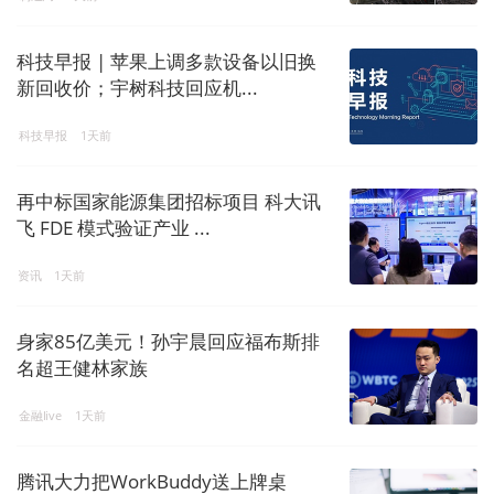
科技早报 | 苹果上调多款设备以旧换
新回收价；宇树科技回应机...
科技早报
1天前
再中标国家能源集团招标项目 科大讯
飞 FDE 模式验证产业 ...
资讯
1天前
身家85亿美元！孙宇晨回应福布斯排
名超王健林家族
金融live
1天前
腾讯大力把WorkBuddy送上牌桌