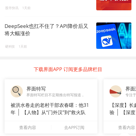
股市快讯
1天前
DeepSeek也扛不住了？API降价后又
将大幅涨价
硬科技
1天前
下载界面APP 订阅更多品牌栏目
界面特写
界面
界面特写栏目不定期推出特写报道，
专注
被洪水卷走的老村干部农春曙：他31
【深度】长
年
【人物】从“门外汉”到“救火队
验
【深度
长”：
崇拜”
查看内容
去APP订阅
查看内容