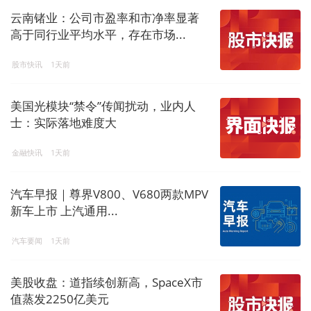
云南锗业：公司市盈率和市净率显著
高于同行业平均水平，存在市场...
股市快讯
1天前
美国光模块“禁令”传闻扰动，业内人
士：实际落地难度大
金融快讯
1天前
汽车早报｜尊界V800、V680两款MPV
新车上市 上汽通用...
汽车要闻
1天前
美股收盘：道指续创新高，SpaceX市
值蒸发2250亿美元