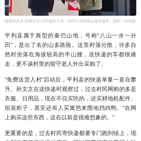
随着拼多多“免费送货入村”服务开通，村民们买的商品越来越多。摄影：张宸豪
平利县属于典型的秦巴山地，号称“八山一水一分
田”，是出了名的山多路险。这里村落分散，许多自
然村坐落在海拔较高的半山腰，送快递的车都很难
走，更不谈村里的留守老人外出采购了。
“免费送货入村”启动后，平利县的快递单量一直在攀
升。孙文文在送快递时观察过，过去村民网购的多是
衣服、日用品，现在不仅买吃的，还买耕地机配件、
组装柜子，甚至还有人买篱笆来围地挡鸡鸭。“在网
上购买这些东西，这在以前是很难想象的。”
更重要的是，过去村民寄快递都要专门跑到镇上，现