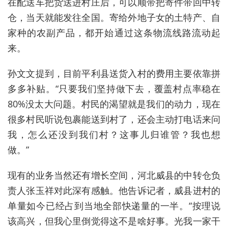
在配送车把货送进村庄后，可以顺带把寄件带回中转
仓，当天就能发往全国。寄给外地子女的土特产、自
家种的农副产品，都开始通过这条物流线路流动起
来。
孙文文提到，目前平利县送货入村的费用主要依靠拼
多多补贴。“只要我们坚持做下去，覆盖村点率稳在
80%没太大问题。村民的渴望就是我们的动力，现在
很多村民听说包裹能送到村了，还会主动打电话来问
我，怎么还没到我们村？这事儿归谁管？我也想
做。”
现有的业务当然还有增长空间，河北威县的中转仓负
责人张玉祥对此深有感触。他告诉记者，威县进村的
单量如今已经占到当地全部快递量的一半。“按理说
该高兴，但我心里倒觉得这不是啥好事。光我一家干