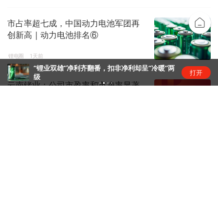
市占率超七成，中国动力电池军团再
创新高 | 动力电池排名⑥
锂电圈
1天前
番，扣非净利却呈“冷暖”两
深科技(000021.SZ)
打开
7.56亿元、同比较去年同
云南锗业：公司市盈率和市净率显著
高于同行业平均水平，存在市场...
股市快讯
1天前
美国光模块“禁令”传闻扰动，业内人
士：实际落地难度大
金融快讯
1天前
汽车早报｜尊界V800、V680两款MPV