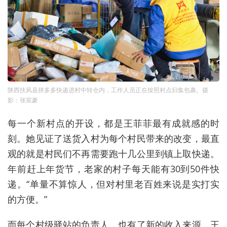
陕西扶风县拼多多快递进村中转仓内，工作人员正在按照村点归集包裹。摄
影：张宸豪
每一个新村点的开设，都是王菲菲最有成就感的时
刻。她见证了送货入村为每个村民带来的改变，最直
观的就是村民们不再需要跑十几公里到镇上取快递。
年前赶上年货节，老家的村子每天能有30到50件快
递。“单量不算惊人，但对村里老百姓来说是实打实
的方便。”
而每个村级驿站的负责人，也有了新的收入来源。王