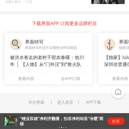
消费大事件
1天前
下载界面APP 订阅更多品牌栏目
界面特写
界面
界面特写栏目不定期推出特写报道，
独家
被洪水卷走的老村干部农春曙：他31
【独家】lul
年
【人物】从“门外汉”到“救火队
深圳佳贤通
长”：
查看内容
去APP订阅
查看内容
关注界面
进入首页
APP下载
“锂业双雄”净利齐翻番，扣非净利却呈“冷暖”两
打开
级