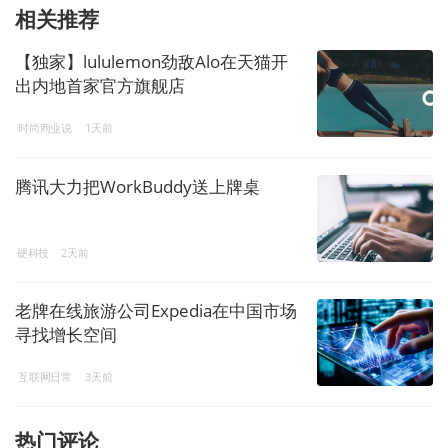
相关推荐
【独家】lululemon劲敌Alo在天猫开
出内地首家官方旗舰店
时尚商业说
1天前
腾讯大力把WorkBuddy送上牌桌
硬科技
2天前
老牌在线旅游公司Expedia在中国市场
寻找增长空间
互联网日常
3天前
热门评论