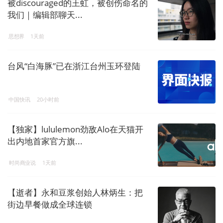
被discouraged的王虹，被创伤命名的
我们｜编辑部聊天...
思想界
1天前
台风“白海豚”已在浙江台州玉环登陆
中国快讯
20小时前
【独家】lululemon劲敌Alo在天猫开
出内地首家官方旗...
时尚商业说
1天前
【逝者】永和豆浆创始人林炳生：把
街边早餐做成全球连锁