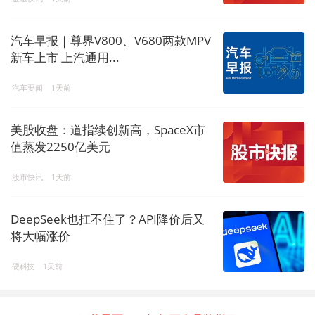
汽车早报｜尊界V800、V680两款MPV
新车上市 上汽通用...
汽车要闻
1天前
美股收盘：道指续创新高，SpaceX市
值蒸发2250亿美元
股市快讯
1天前
DeepSeek也扛不住了？API降价后又
将大幅涨价
硬科技
1天前