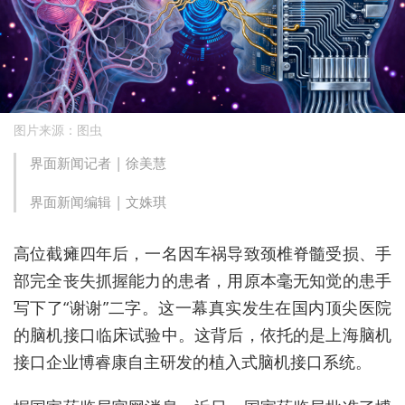
图片来源：图虫
界面新闻记者 |
徐美慧
界面新闻编辑 |
文姝琪
高位截瘫四年后，一名因车祸导致颈椎脊髓受损、手
部完全丧失抓握能力的患者，用原本毫无知觉的患手
写下了“谢谢”二字。这一幕真实发生在国内顶尖医院
的脑机接口临床试验中。这背后，依托的是上海脑机
接口企业博睿康自主研发的植入式脑机接口系统。