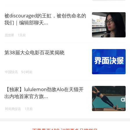
被discouraged的王虹，被创伤命名的
我们｜编辑部聊天...
思想界
1天前
第38届大众电影百花奖揭晓
中国快讯
5小时前
【独家】lululemon劲敌Alo在天猫开
出内地首家官方旗...
时尚商业说
1天前