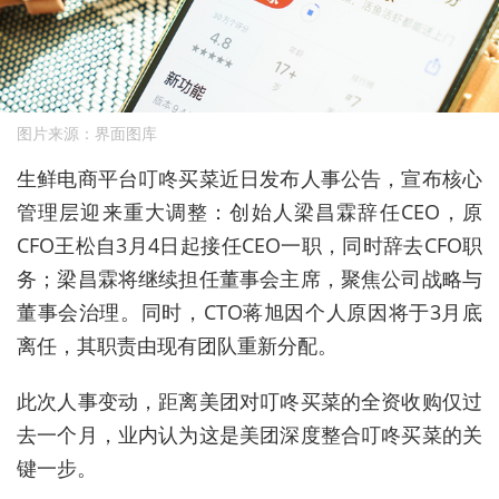
图片来源：界面图库
生鲜电商平台叮咚买菜近日发布人事公告，宣布核心
管理层迎来重大调整：创始人梁昌霖辞任CEO，原
CFO王松自3月4日起接任CEO一职，同时辞去CFO职
务；梁昌霖将继续担任董事会主席，聚焦公司战略与
董事会治理。
同时，CTO蒋旭因个人原因将于3月底
离任，其职责由现有团队重新分配。
此次人事变动，距离美团对叮咚买菜的全资收购仅过
去一个月，业
内认为这是美团深度整合叮咚买菜的关
键一步。