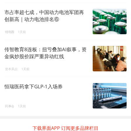
市占率超七成，中国动力电池军团再
创新高 | 动力电池排名⑥
锂电圈
1天前
传智教育8连板：扭亏叠加AI叙事，资
金疯炒股价踩严重异动红线
资本风云
1天前
恒瑞医药拿下GLP-1入场券
药事会
1天前
下载界面APP 订阅更多品牌栏目