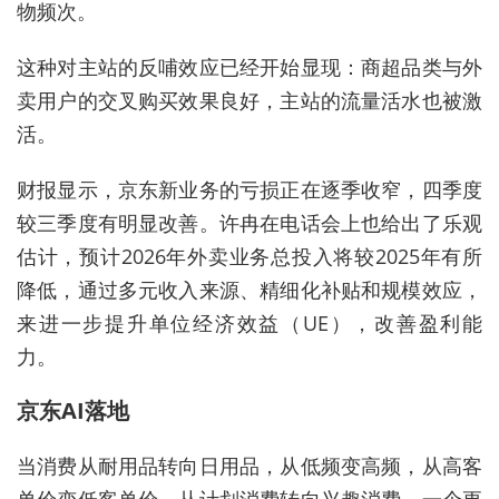
物频次。
这种
对主站的
反哺效应已经开始显现：商超品类与外
卖用户的交叉购买效果良好，主站的流量活水
也
被激
活。
财报显示，京东新业务的亏
损正在逐季收窄，四季度
较三季度有明显改善。许冉在电话会上
也
给出了
乐观
估计，
预计2026年外卖业务总投入将较2025年有所
降低，通过多元收入来源、精细化补贴和规模效应，
来
进一步提升单位经济效益（UE）
，
改善盈利能
力
。
京东AI落地
当消费从耐用品转向日用品，从低频变高频，从高客
单价变低客单价，从计划消费转向兴趣消费，一个更