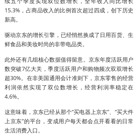
续五个季度实现双位数增长，全年收入同比增长
15.3%，占商品收入的比例首次超过四成，创下历史
新高。
驱动
京东的
增长引擎
，
已经悄然换成了日用百货、生
鲜食品和美妆时尚
的非带电品类
。
此外还有几组核心数据值得留意。京东
年度活跃用户
数突破7亿大关，季度活跃用户和购物频次双双增长
超30%。在非美国通用会计准则下，京东零售的经营
利润依然实现了双位数增长，经营利润率稳定在
4.6%。
这意味着，
京东
已经
从那个“买电器上京东”
、
“买大件
上京东
”的平台，变成用户每天都会点开看看的
日常
生活
消费
入口。