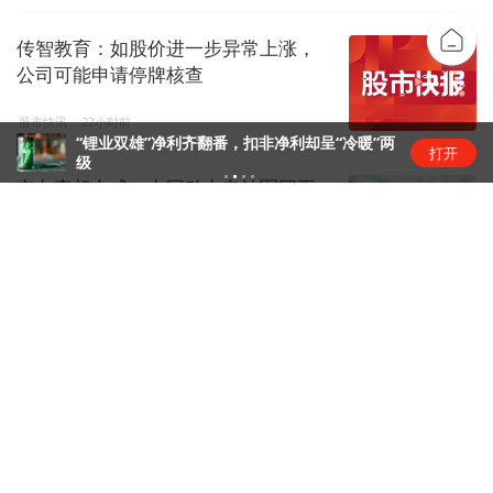
传智教育：如股价进一步异常上涨，
公司可能申请停牌核查
股市快讯
22小时前
“锂业双雄”净利齐翻番，扣非净利却呈“冷暖”两
打开
级
市占率超七成，中国动力电池军团再
创新高 | 动力电池排名⑥
锂电圈
23小时前
传智教育8连板：扭亏叠加AI叙事，资
金疯炒股价踩严重异动红线
资本风云
1天前
恒瑞医药拿下GLP-1入场券