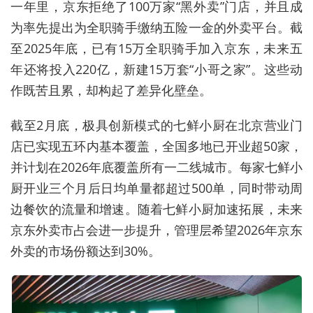
一年
里
，
京东
拒绝了100万家“黑外卖”门店，
并且成
为率先提出
为全职骑手缴纳五险一金
的外卖平台。
截
至2025年底，已有15万全职骑手加入京东，未来五
年还将投入220亿，新建15万套“小哥之家”
。
这些
动
作既苦且累，却构起了
差异化壁垒。
截至2月底，极具创新模式的七鲜小厨在北京营业门
店已实现五环内基本覆盖，
全国多地
已开业超50家，
并计划在2026年底覆盖所有一二线城市。每家七鲜小
厨开业三个月后日均单量都超过500单，同时带动周
边餐饮的流量和增速。随着七鲜小厨加速拓展，
未来
京东外卖市占会进一步提升，
管理层
希望2026年京东
外卖的市场份额达到30%。