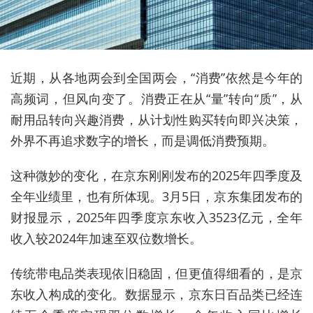
近期，
从各地两会到全国两会，“消费”依然是今年
的
高频词，但
风向
变了。消费正在从“量”转向“质”，从
耐用品转向兴趣消费，从计划性购买转向即兴决策
，
外界不再追求数字的增长，而是调低消费预期。
这种微妙的变化，在京东刚刚发布的2025年四季度及
全年业绩里，
也有所体现
。3月5日，京东集团
发布的
财报显示，
2025年四季度京东收入3523亿元
，
全年
收入较2024年加速至双位数增长。
传统
带电品类
表现
依旧稳固，但
更值得细看的，是京
东收入构成的变化。
数据显示，
京东
日百品类
已经
连