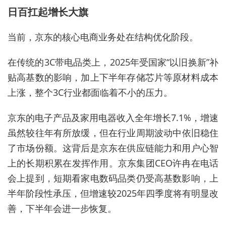
日百扛起增长大旗
当前，京东的核心电商业务处在结构优化阶段。
在传统的3C
带电品类
上，
2025年受国家“以旧换新”补
贴高基数的影响，加上下半年存储芯片等原材料成本
上涨，整个3C行业都面临着不小的压力。
京东的电子产品及家用电器收入全年增长7.1%，增速
虽然
较往年有所
放缓，但在行业周期
波动
中
依旧
稳住
了市场份额。这背后是京东在供应链能力和用户心智
上的长期积累在发挥作用。京东集团CEO许冉在电话
会上提到，短期看家电数码品类仍受高基数影响，上
半年阶段性承压，但增速较2025年四季度将有明显改
善，下半年会进一步恢复。