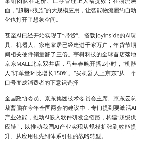
采销团队在定价、库存管理上大幅提效；在
物流层
面
，“超脑+狼族”的大规模应用，
让智能
物流履约自动
化
也打开了
想象空间。
甚至AI已经开始
实现了
“带货”。搭载JoyInside的AI玩
具、机器人、家电家居
已经
走进千家万户
，
年货节期
间
相关
硬件销量翻了三倍。宇树科技的全球首店落地
京东MALL北京双井店，马年春晚开播2小时，“机器
人”订单量环比增长150%。“买机器人上京东”从一个
口号变成消费者的下意识选择。
全国政协委员、京东集团技术委员会主席、京东云总
裁曹鹏在今年全国两会的建议中，专门提到要激活AI
产业效能，推动AI嵌入软件研发全链路，构建“超级供
应链”
，以
推动我国AI产业实现从规模扩张到效能提
升、从应用领先到体系引领的战略转型。