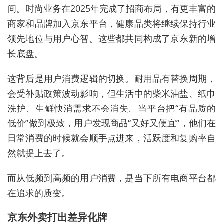
间
。时
尚业务在2025年完成了招商布局，有更丰富的
商家和品牌加入京东平台，健康品类将继续保持行业
领先地位与用户心智。
这些都
共同构成了京东新的增
长底盘。
这背后是
用户
消费逻辑的切换。耐用品有替换周期，
会
受补贴政策
波动影响
，但
生活中的
柴米油盐、纸巾
洗护、生鲜快消
需求不会消失
。当
平台
把“有品质的
低价”做到极致，用户
发现商品“
又好又便宜”
，他们在
日常消费的时候就会顺手点进来，活跃度和复
购率自
然就
提
上去了。
而
从低频到高频
的用户消费，
是
当下所有
电商平台
都
在追求
的质变。
京东
外卖
打出
差异化牌