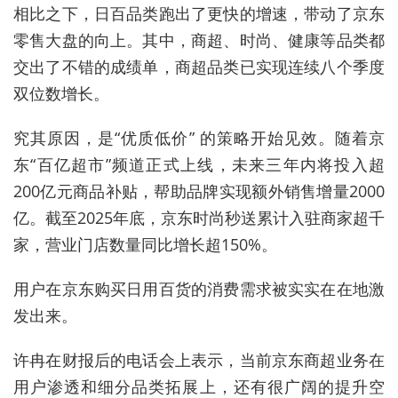
相比之下，
日百品类跑出了更快的增速，带动了
京东
零售大盘的向上。
其中，
商超、时尚、健康等品类都
交出了不错的成绩单
，
商超品类已实现连续八个季度
双位数增长
。
究其原因，是
“优质低价” 的策略开始见效。随着京
东“百亿超市”频道正式上线，未来三年内将投入超
200亿元商品补贴，帮助品牌实现额外销售增量2000
亿。截至2025年底，京东时尚秒送累计入驻商家超千
家，营业门店数量同比增长超150%。
用户在京东购买日用百货的消费需求被实实在在地激
发出来。
许冉
在财报后的电
话会上
表示
，
当前京东
商超业务在
用户渗透和细分品类拓展上
，
还有很广阔的提升空