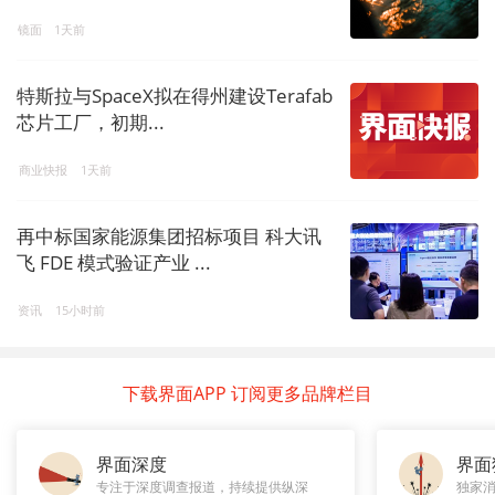
镜面
1天前
特斯拉与SpaceX拟在得州建设Terafab
芯片工厂，初期...
商业快报
1天前
再中标国家能源集团招标项目 科大讯
飞 FDE 模式验证产业 ...
资讯
15小时前
下载界面APP 订阅更多品牌栏目
界面深度
界面
专注于深度调查报道，持续提供纵深
独家