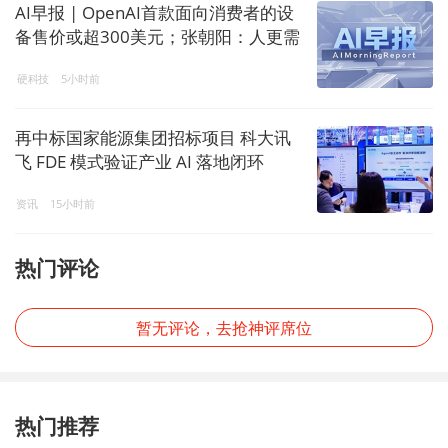
AI早报 | OpenAI首款面向消费者的设
备售价或超300美元；张朝阳：人更需
要出来交流，AI让内容产生了塑料感
硬科技
5小时前
再中标国家能源集团招标项目 科大讯
飞 FDE 模式验证产业 AI 落地闭环
资讯
15小时前
热门评论
暂无评论，去抢神评席位
热门推荐