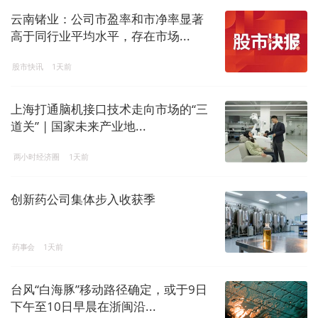
云南锗业：公司市盈率和市净率显著
高于同行业平均水平，存在市场...
股市快讯
1天前
上海打通脑机接口技术走向市场的“三
道关” | 国家未来产业地...
两小时经济圈
1天前
创新药公司集体步入收获季
药事会
1天前
台风“白海豚”移动路径确定，或于9日
下午至10日早晨在浙闽沿...