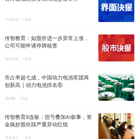
中国快讯
1天前
传智教育：如股价进一步异常上涨，
公司可能申请停牌核查
股市快讯
1天前
市占率超七成，中国动力电池军团再
创新高 | 动力电池排名⑥
锂电圈
1天前
传智教育8连板：扭亏叠加AI叙事，资
金疯炒股价踩严重异动红线
资本风云
1天前