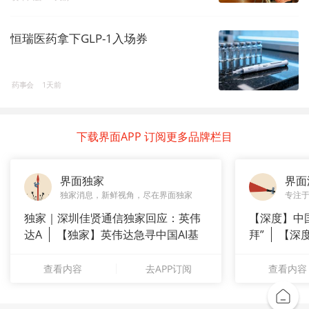
恒瑞医药拿下GLP-1入场券
药事会
1天前
下载界面APP 订阅更多品牌栏目
界面独家
界面
独家消息，新鲜视角，尽在界面独家
专注
独家｜深圳佳贤通信独家回应：英伟
【深度】中
达A
【独家】英伟达急寻中国AI基
拜”
【深
站供应商
上风电何
查看内容
去APP订阅
查看内容