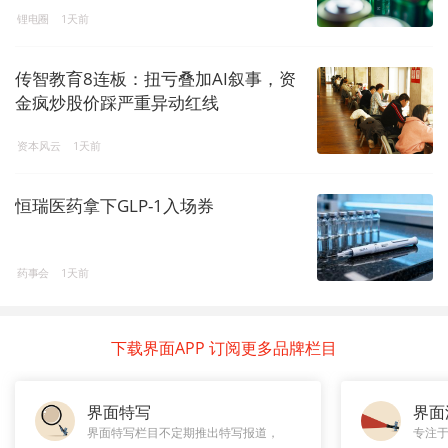
锂电圈
1天前
传智教育8连板：扭亏叠加AI叙事，资
金疯炒股价踩严重异动红线
资本风云
1天前
恒瑞医药拿下GLP-1入场券
药事会
1天前
下载界面APP 订阅更多品牌栏目
界面特写
界面
界面特写栏目不定期推出特写报道，
专注