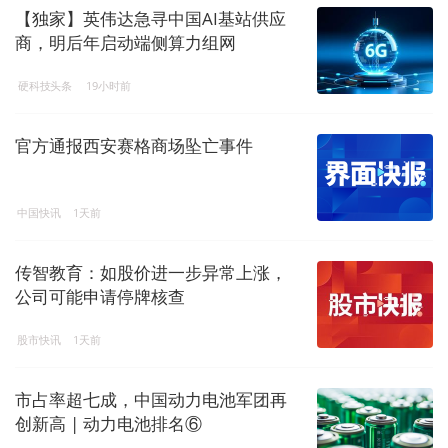
【独家】英伟达急寻中国AI基站供应
商，明后年启动端侧算力组网
硬科技头条
19小时前
官方通报西安赛格商场坠亡事件
中国快讯
1天前
传智教育：如股价进一步异常上涨，
公司可能申请停牌核查
股市快讯
1天前
市占率超七成，中国动力电池军团再
创新高 | 动力电池排名⑥