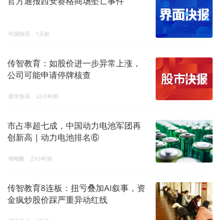
官方通报西安赛格商场坠亡事件
中国快讯
1天前
传智教育：如股价进一步异常上涨，
公司可能申请停牌核查
股市快讯
22小时前
市占率超七成，中国动力电池军团再
创新高 | 动力电池排名⑥
锂电圈
23小时前
传智教育8连板：扭亏叠加AI叙事，资
金疯炒股价踩严重异动红线