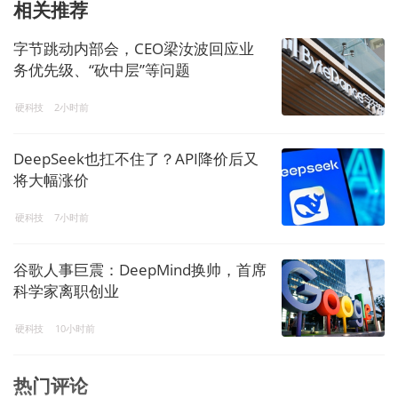
相关推荐
字节跳动内部会，CEO梁汝波回应业
务优先级、“砍中层”等问题
硬科技
2小时前
DeepSeek也扛不住了？API降价后又
将大幅涨价
硬科技
7小时前
谷歌人事巨震：DeepMind换帅，首席
科学家离职创业
硬科技
10小时前
热门评论