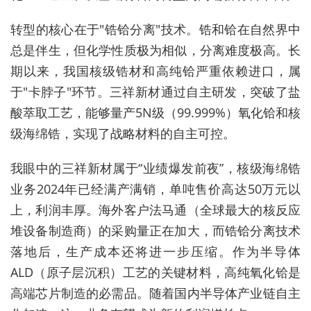
转型的核心在于"锆铪分离"技术。锆和铪在自然界中
总是伴生，但化学性质极为相似，分离难度极高。长
期以来，我国核级锆材和高纯铪严重依赖进口，属
于"卡脖子"环节。三祥新材通过自主研发，突破了盐
酸萃取工艺，能够量产5N级（99.999%）氧化铪和核
级海绵锆，实现了战略材料的
自主可控
。
我眼中的三祥新材属于“业绩爆发前夜”，核级海绵锆
业务2024年已经满产满销，单吨售价高达50万元以
上，利润丰厚。海外客户法马通（全球最大的核反应
堆设备制造商）的采购量正在加大，而锆铪分离技术
落地后，生产成本还将进一步压缩。作为半导体
ALD（原子层沉积）工艺的关键材料，高纯氧化铪是
高端芯片制造的必需品。随着国内半导体产业链自主