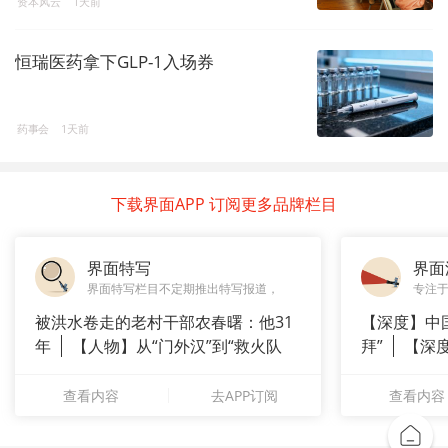
资本风云
1天前
恒瑞医药拿下GLP-1入场券
药事会
1天前
下载界面APP 订阅更多品牌栏目
界面特写
界面
界面特写栏目不定期推出特写报道，
专注
被洪水卷走的老村干部农春曙：他31
【深度】中
年
【人物】从“门外汉”到“救火队
拜”
【深
长”：
上风电何
查看内容
去APP订阅
查看内容