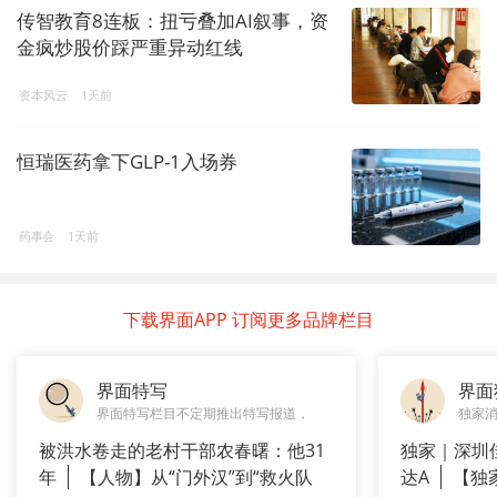
传智教育8连板：扭亏叠加AI叙事，资
金疯炒股价踩严重异动红线
资本风云
1天前
恒瑞医药拿下GLP-1入场券
药事会
1天前
下载界面APP 订阅更多品牌栏目
界面特写
界面
界面特写栏目不定期推出特写报道，
独家
被洪水卷走的老村干部农春曙：他31
独家｜深圳
年
【人物】从“门外汉”到“救火队
达A
【独