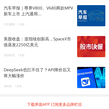
汽车早报｜尊界V800、V680两款MPV
新车上市 上汽通用...
汽车要闻
1天前
美股收盘：道指续创新高，SpaceX市
值蒸发2250亿美元
股市快讯
1天前
DeepSeek也扛不住了？API降价后又
将大幅涨价
硬科技
1天前
下载界面APP 订阅更多品牌栏目