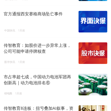
官方通报西安赛格商场坠亡事件
中国快讯
1天前
传智教育：如股价进一步异常上涨，
公司可能申请停牌核查
股市快讯
1天前
市占率超七成，中国动力电池军团再
创新高 | 动力电池排名⑥
锂电圈
1天前
传智教育8连板：扭亏叠加AI叙事，资