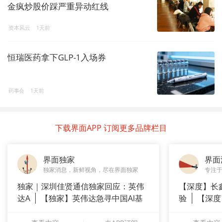
金疯炒股价踩严重异动红线
资本风云
1天前
恒瑞医药拿下GLP-1入场券
药事会
1天前
下载界面APP 订阅更多品牌栏目
界面独家
界面
独家消息，新鲜视角，尽在界面独家
专注
独家｜深圳佳贤通信独家回应：英伟
【深度】长
达A
【独家】英伟达急寻中国AI基
验
【深度
站供应商
崇拜”