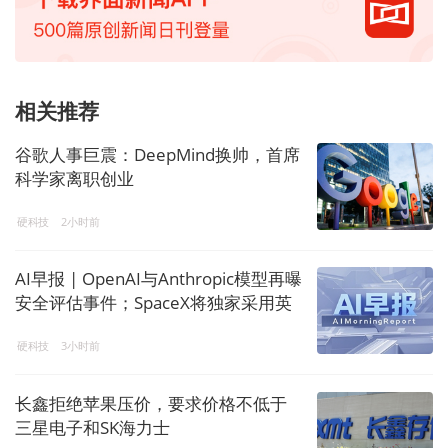
相关推荐
谷歌人事巨震：DeepMind换帅，首席
科学家离职创业
硬科技
2小时前
AI早报 | OpenAI与Anthropic模型再曝
安全评估事件；SpaceX将独家采用英
伟达AI计算架构，拟部署太空数据中
硬科技
3小时前
心
长鑫拒绝苹果压价，要求价格不低于
三星电子和SK海力士