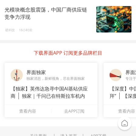
光模块概念股震荡，中国厂商供应链
竞争力浮现
硬科技
18小时前
下载界面APP 订阅更多品牌栏目
界面独家
界面
独家消息，新鲜视角，尽在界面独家
专注
【独家】英伟达急寻中国AI基站供应
【深度】中
商
独家｜千问已在特斯拉车机内
拜”
【深
测
上风电何
查看内容
去APP订阅
查看内容
关注界面
进入首页
APP下载