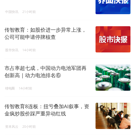
中国快讯
21小时前
传智教育：如股价进一步异常上涨，
公司可能申请停牌核查
股市快讯
14小时前
市占率超七成，中国动力电池军团再
创新高 | 动力电池排名⑥
锂电圈
14小时前
传智教育8连板：扭亏叠加AI叙事，资
金疯炒股价踩严重异动红线
资本风云
20小时前