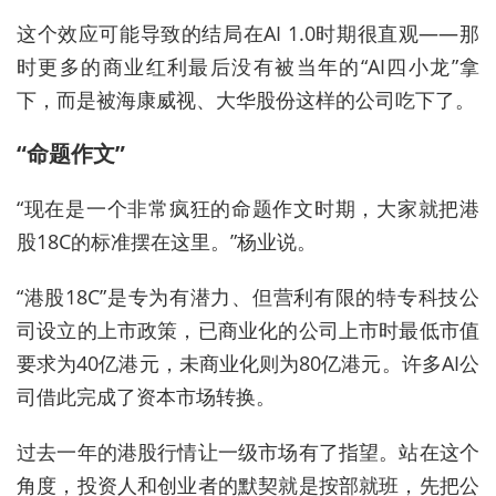
这个效应可能导致的结局在AI 1.0时期很直观
——
那
时更多的商业红利
最后
没有
被当年的“
AI四小龙
”拿
下
，而是被海康威视、大华股份这样的公司吃下了。
“命题作文”
“现在是一个非常疯狂的命题作文时期，大家就把港
股18C的标准摆在这里。”杨业说。
“港股18C”是专为有潜力、但营利有限的特专科技公
司设立的上市政策，已商业化的公司上市时最低市值
要求为40亿港元，未商业化则为80亿港元‌。许多AI公
司借此完成了资本市场转换。
过去一年的港股行情让一级市场有了指望。站在这个
角度，投资人和创业者的默契就是按部就班
，
先把公