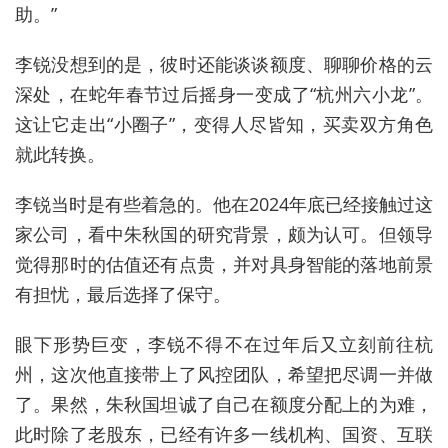
助。”
李锐没
想到
的是，彼时
还能谈谈额度、聊聊价格的云
深处，
在
蛇年春节过后摇身一变成了“杭州六小龙”。
这让它走出“小圈子”
，
变得人尽皆知，买卖双方
角色
就此转换。
李锐当时是有些着急的。他在2024年底已经接触过这
家公司，看中朱秋国的研究背景，颇为认可。但领导
觉得那时的估值还有点贵，并对具身智能的落地前景
有担忧，最后选择了保守。
眼下形势巨变，李锐不得不在过年后又立刻前往杭
州，这次他直接带上了风控团队，希望把尽调一并做
了。果然，朱秋国坦诚了自己在额度分配上的为难，
此时除了老股东，已经有许多一线机构、国资、互联