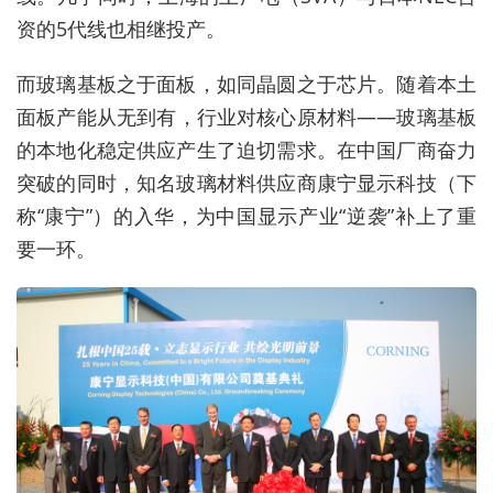
资的5代线也相继投产。
而玻璃基板之于面板，如同晶圆之于芯片。随着本土
面板产能从无到有，行业对核心原材料——玻璃基板
的本地化稳定供应产生了迫切需求。在中国厂商奋力
突破的同时，知名玻璃材料供应商康宁显示科技（下
称“康宁”）的入华，为中国显示产业“逆袭”补上了重
要一环。