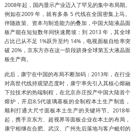
2008年起，国内显示产业迈入了罕见的集中布局期。
例如在2009 年，就有多条 5 代线在全国密集上马。
伴随政策、资本与制造能力的叠加，中国大陆液晶面
板产能在短短数年间快速爬坡：到 2013 年，其全球
占比已从不足 1%跃升至约 14%，电视面板自给率突
破 20%，京东方亦在这一阶段跻身全球第五大液晶面
板生产商。
此后，康宁在中国的布局不断加码：2013年，在行业
对高世代线持观望态度时，康宁率先引入其核心熔融
下拉技术的热端制程，在北京亦庄投产中国大陆首个
熔炉，开启8.5代玻璃基板的全制程本土生产制造，
顺利打通大尺寸面板本土生产的关键环节。2018年
起，携手京东方、超视界等面板企业在本土的布局，
康宁相继在合肥、武汉、广州先后落地与客户毗邻的