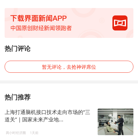
热门评论
暂无评论，去抢神评席位
热门推荐
上海打通脑机接口技术走向市场的“三
道关” | 国家未来产业地...
两小时经济圈
1天前