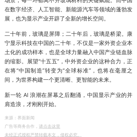
场景，每一环都离不开玻璃材料的关键赋能。而中国
在数字经济、人工智能、新能源汽车等领域的蓬勃发
展，也为显示产业开辟了全新的增长空间。
二十年前，玻璃是屏障；二十年后，玻璃是桥梁。康
宁显示科技在中国的二十年，不仅是一家外资企业本
土化的成功样本，也是全球力量融入中国产业链血脉
的缩影。展望“十五五”，中外资企业的这种合力，正
在将“中国制造”转变为“全球标准”，也将在毫厘之
间，为世界构建一个更清晰、更智能的未来。
新一轮 AI 浪潮在屏幕之后翻涌，中国显示产业的并
肩造浪，才刚刚开始。
来源：界面新闻
广告等商务合作，
请点击这里
未经正式授权严禁转载本文，侵权必究。