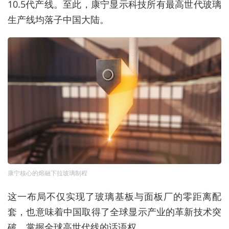
10.5代产线。至此，康宁显示科技所有最高世代玻璃
生产线均落子中国大陆。
康宁核心的熔融下拉玻璃制程
这一布局不仅实现了玻璃基板与面板厂的零距离配
套，也意味着中国取得了全球显示产业的革新技术突
破，掌握全球高世代线的话语权。