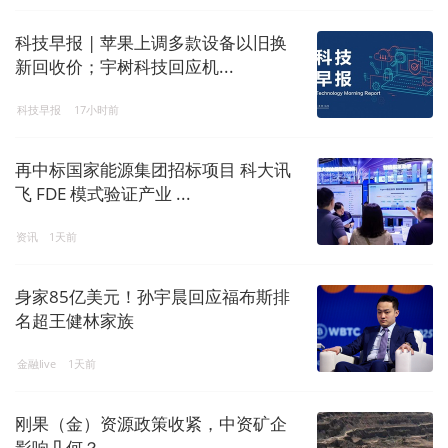
科技早报 | 苹果上调多款设备以旧换
新回收价；宇树科技回应机...
科技早报
17小时前
再中标国家能源集团招标项目 科大讯
飞 FDE 模式验证产业 ...
资讯
1天前
身家85亿美元！孙宇晨回应福布斯排
名超王健林家族
金融live
1天前
刚果（金）资源政策收紧，中资矿企
影响几何？