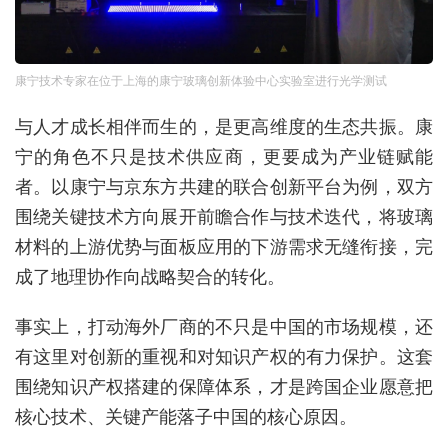
康宁技术专家在位于上海的康宁玻璃创新体验中心实验室进行光学测试
与人才成长相伴而生的，是更高维度的生态共振。康
宁的角色不只是技术供应商，更要成为产业链赋能
者。以康宁与京东方共建的联合创新平台为例，双方
围绕关键技术方向展开前瞻合作与技术迭代，将玻璃
材料的上游优势与面板应用的下游需求无缝衔接，完
成了地理协作向战略契合的转化。
事实上，打动海外厂商的不只是中国的市场规模，还
有这里对创新的重视和对知识产权的有力保护。这套
围绕知识产权搭建的保障体系，才是跨国企业愿意把
核心技术、关键产能落子中国的核心原因。