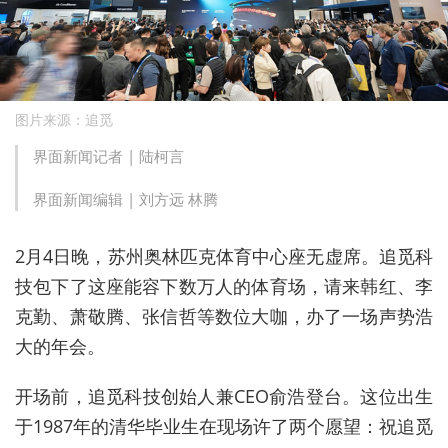
图片来源：追觅
界面新闻记者 |
陆柯言
界面新闻编辑 |
刘方远 林腾
2月4日晚，苏州奥林匹克体育中心座无虚席。追觅科
技包下了这座能容下数万人的体育场，请来韩红、李
克勤、萧敬腾、张信哲等数位大咖，办了一场声势浩
大的年会。
开场前，追觅科技创始人兼CEO俞浩登台。这位出生
于1987年的清华毕业生在现场许了两个愿望：祝追觅