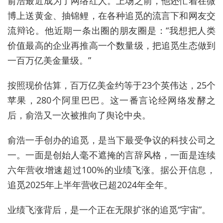
俞浩最近成为了网络红人。上场之前，他还忙着在微
博上送黄金、抽锦鲤，在各种追觅的流言下和网友交
流辩论。他近期一条出圈的朋友圈是：“我
想
把人类
价值最高的企业再推高一个数量级，把追觅生态做到
一百万亿美金量级。”
按照现价估算，百万亿美金约等于23个英伟达，25个
苹果，280个阿里巴巴。这一番言论经网络发酵之
后，俞浩又一次被推向了舆论中央。
俞浩一手创办的追觅，是当下最受争议的科技公司之
一。一面是创始人毫不遮掩的言辞风格，一面是连续
六年营收增速超过100%的业绩飞涨。
据公开信息，
追觅2025年上半年营收已超2024年全年。
业绩飞涨背后，是一个正在无限扩张的追觅“宇宙”。