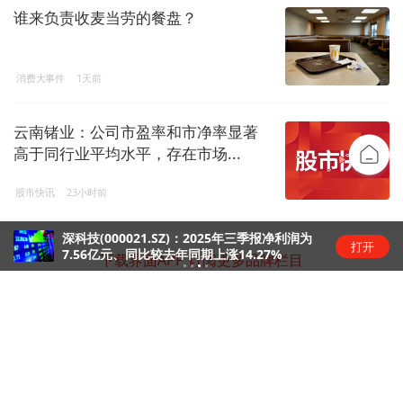
谁来负责收麦当劳的餐盘？
消费大事件
1天前
云南锗业：公司市盈率和市净率显著
高于同行业平均水平，存在市场...
股市快讯
23小时前
深科技(000021.SZ)：2025年三季报净利润为
打开
7.56亿元、同比较去年同期上涨14.27%
下载界面APP 订阅更多品牌栏目
界面独家
界面
独家消息，新鲜视角，尽在界面独家
界面
独家｜深圳佳贤通信独家回应：英伟
被洪水卷走
达A
【独家】英伟达急寻中国AI基
年
【人物