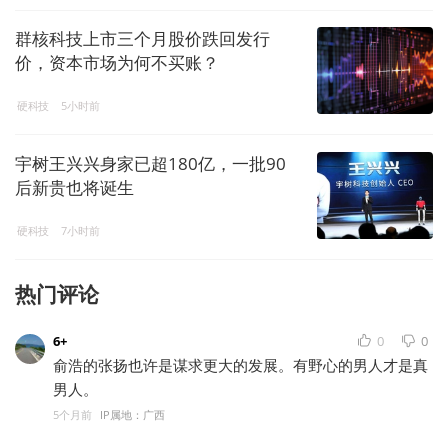
群核科技上市三个月股价跌回发行
价，资本市场为何不买账？
硬科技
5小时前
宇树王兴兴身家已超180亿，一批90
后新贵也将诞生
硬科技
7小时前
热门评论
6+
0
0
俞浩的张扬也许是谋求更大的发展。有野心的男人才是真
男人。
5个月前
IP属地：广西