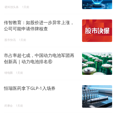
硬科技头条
1天前
传智教育：如股价进一步异常上涨，
公司可能申请停牌核查
股市快讯
1天前
市占率超七成，中国动力电池军团再
创新高 | 动力电池排名⑥
锂电圈
1天前
恒瑞医药拿下GLP-1入场券
药事会
1天前