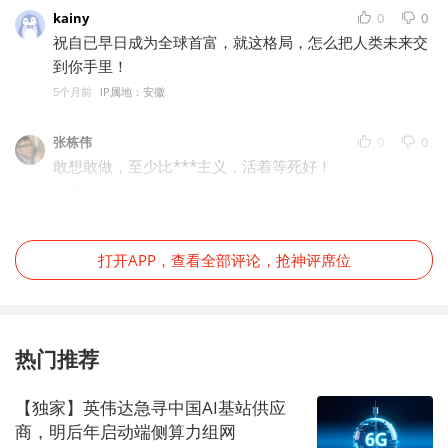
kainy
0
0
祝自已早日成为全球首富，就这格局，怎么把人类未来交
到你手里！
5个月前
IP属地：安徽
张栋伟
0
0
敢想敢做，至少比***主义，活着等死好！
6个月前
打开APP，查看全部评论，抢神评席位
热门推荐
【独家】英伟达急寻中国AI基站供应
商，明后年启动端侧算力组网