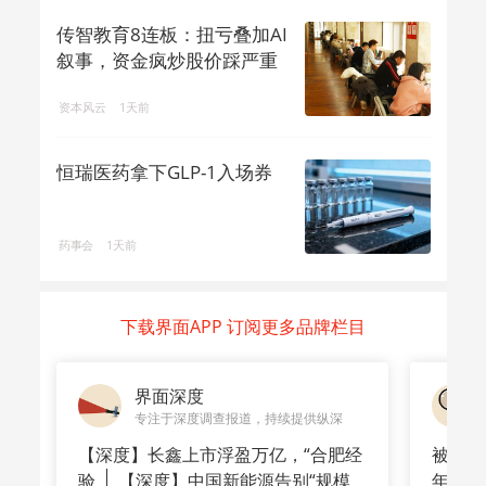
传智教育8连板：扭亏叠加AI
叙事，资金疯炒股价踩严重
异动红线
资本风云
1天前
恒瑞医药拿下GLP-1入场券
药事会
1天前
下载界面APP 订阅更多品牌栏目
界面深度
专注于深度调查报道，持续提供纵深
【深度】长鑫上市浮盈万亿，“合肥经
被洪水
验
【深度】中国新能源告别“规模
年