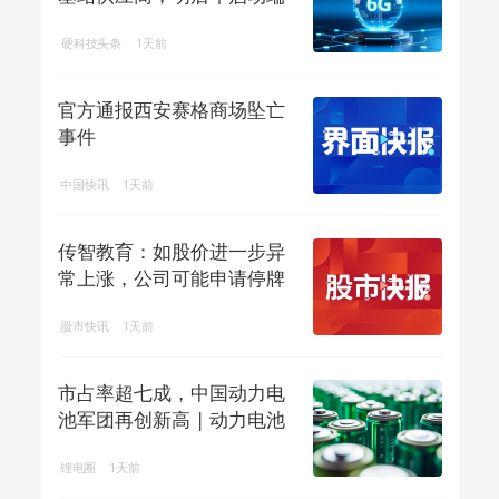
侧算力组网
硬科技头条
1天前
官方通报西安赛格商场坠亡
事件
中国快讯
1天前
传智教育：如股价进一步异
常上涨，公司可能申请停牌
核查
股市快讯
1天前
市占率超七成，中国动力电
池军团再创新高 | 动力电池
排名⑥
锂电圈
1天前