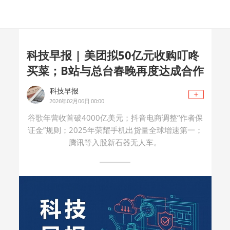
科技早报 | 美团拟50亿元收购叮咚
买菜；B站与总台春晚再度达成合作
科技早报
2026年02月06日 00:00
谷歌年营收首破4000亿美元；抖音电商调整“作者保
证金”规则；2025年荣耀手机出货量全球增速第一；
腾讯等入股新石器无人车。