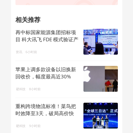
相关推荐
再中标国家能源集团招标项
目 科大讯飞 FDE 模式验证产
业 AI 落地闭环
资讯
6小时前
苹果上调多款设备以旧换新
回收价，幅度最高近30%
硬科技
8小时前
重构跨境物流标准！菜鸟把
时效降至3天，破局高价快
递“围城”
硬科技
9小时前