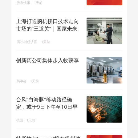
股市快讯
1天前
上海打通脑机接口技术走向
市场的“三道关” | 国家未来
产业地...
两小时经济圈
1天前
创新药公司集体步入收获季
药事会
1天前
台风“白海豚”移动路径确
定，或于9日下午至10日早
晨在浙闽沿...
镜面
1天前