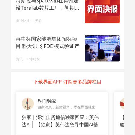
特斯拉与SpaceX拟在得州建
设Terafab芯片工厂，初期...
商业快报
1天前
再中标国家能源集团招标项
目 科大讯飞 FDE 模式验证产
业 ...
资讯
17小时前
下载界面APP 订阅更多品牌栏目
界面独家
独家消息，新鲜视角，尽在界面独家
独家｜深圳佳贤通信独家回应：英伟
【深度
达A
【独家】英伟达急寻中国AI基
验
站供应商
崇拜”